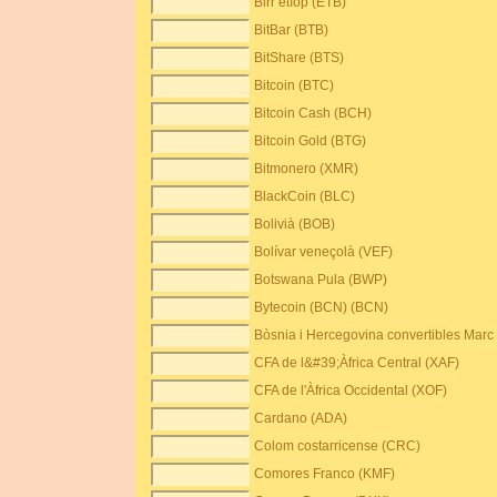
Birr etíop (ETB)
BitBar (BTB)
BitShare (BTS)
Bitcoin (BTC)
Bitcoin Cash (BCH)
Bitcoin Gold (BTG)
Bitmonero (XMR)
BlackCoin (BLC)
Bolivià (BOB)
Bolívar veneçolà (VEF)
Botswana Pula (BWP)
Bytecoin (BCN) (BCN)
Bòsnia i Hercegovina convertibles Marc
CFA de l&#39;Àfrica Central (XAF)
CFA de l'Àfrica Occidental (XOF)
Cardano (ADA)
Colom costarricense (CRC)
Comores Franco (KMF)