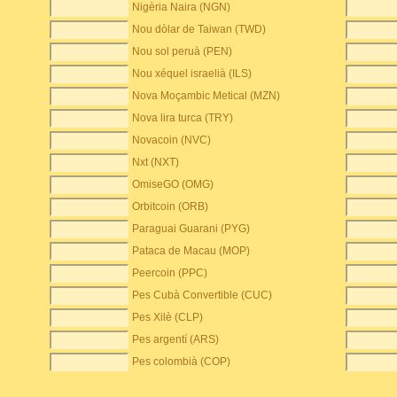
Nigèria Naira (NGN)
Nou dòlar de Taiwan (TWD)
Nou sol peruà (PEN)
Nou xéquel israelià (ILS)
Nova Moçambic Metical (MZN)
Nova lira turca (TRY)
Novacoin (NVC)
Nxt (NXT)
OmiseGO (OMG)
Orbitcoin (ORB)
Paraguai Guarani (PYG)
Pataca de Macau (MOP)
Peercoin (PPC)
Pes Cubà Convertible (CUC)
Pes Xilè (CLP)
Pes argentí (ARS)
Pes colombià (COP)