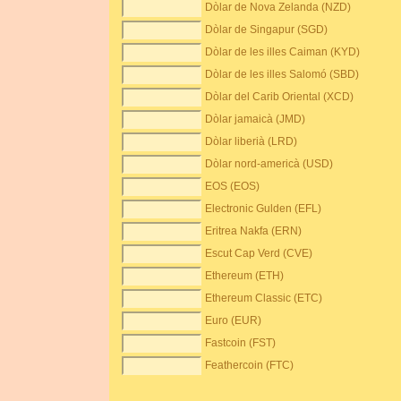
Dòlar de Nova Zelanda (NZD)
Dòlar de Singapur (SGD)
Dòlar de les illes Caiman (KYD)
Dòlar de les illes Salomó (SBD)
Dòlar del Carib Oriental (XCD)
Dòlar jamaicà (JMD)
Dòlar liberià (LRD)
Dòlar nord-americà (USD)
EOS (EOS)
Electronic Gulden (EFL)
Eritrea Nakfa (ERN)
Escut Cap Verd (CVE)
Ethereum (ETH)
Ethereum Classic (ETC)
Euro (EUR)
Fastcoin (FST)
Feathercoin (FTC)