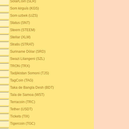
SolarCoin (SLR)
Som kirguís (KGS)
Som uzbek (UZS)
Status (SNT)
Steem (STEEM)
Stellar (XLM)
Stratis (STRAT)
Suriname Dòlar (SRD)
Swazi Lilangeni (SZL)
TRON (TRX)
Tadjikistan Somoni (TJS)
TagCoin (TAG)
Taka de Bangla Desh (BDT)
Tala de Samoa (WST)
Terracoin (TRC)
Tether (USDT)
Tickets (TIX)
Tigercoin (TGC)