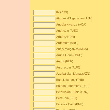
0x (ZRX)
Afghani d'Afganistan (AFN)
Angola Kwanza (AOA)
Anoncoin (ANC)
Ardor (ARDR)
Argentum (ARG)
Ariary malgaixos (MGA)
Aruba Florin (AWG)
Augur (REP)
Auroracoin (AUR)
Azerbaidjan Manat (AZN)
Baht tailandès (THB)
Balboa Panameny (PAB)
Belarusian Ruble (BYN)
BetaCoin (BET)
Binance Coin (BNB)