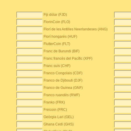
Fiji dòlar (FJD)
FlorinCoin (FLO)
Florí de les Antilles Neerlandeses (ANG)
Florí hongarès (HUF)
FlutterCoin (FLT)
Franc de Burundi (BIF)
Franc francès del Pacífic (XPF)
Franc suís (CHF)
Franco Congolais (CDF)
Franco de Djibouti (DJF)
Franco de Guinea (GNF)
Franco ruandès (RWF)
Franko (FRK)
Freicoin (FRC)
Geòrgia Lari (GEL)
Ghana Cedi (GHS)