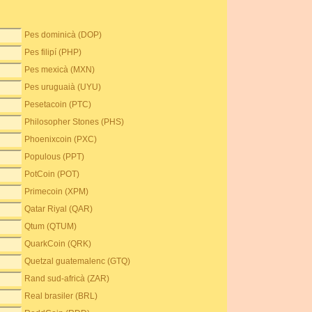
Pes dominicà (DOP)
Pes filipí (PHP)
Pes mexicà (MXN)
Pes uruguaià (UYU)
Pesetacoin (PTC)
Philosopher Stones (PHS)
Phoenixcoin (PXC)
Populous (PPT)
PotCoin (POT)
Primecoin (XPM)
Qatar Riyal (QAR)
Qtum (QTUM)
QuarkCoin (QRK)
Quetzal guatemalenc (GTQ)
Rand sud-africà (ZAR)
Real brasiler (BRL)