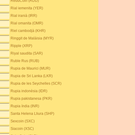
ReddCoin (RDD)
Rial iemenita (YER)
Rial iranià (IRR)
Rial omanita (OMR)
Riel cambodjà (KHR)
Ringgit de Malàisia (MYR)
Ripple (XRP)
Riyal saudita (SAR)
Ruble Rus (RUB)
Rupia de Maurici (MUR)
Rupia de Sri Lanka (LKR)
Rupia de les Seychelles (SCR)
Rupia indonèsia (IDR)
Rupia pakistanesa (PKR)
Rupia índia (INR)
Santa Helena Lliura (SHP)
Sexcoin (SXC)
Siacoin (XSC)