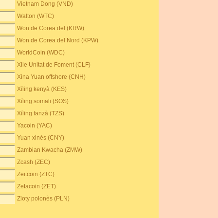
Vietnam Dong (VND)
Walton (WTC)
Won de Corea del (KRW)
Won de Corea del Nord (KPW)
WorldCoin (WDC)
Xile Unitat de Foment (CLF)
Xina Yuan offshore (CNH)
Xíling kenyà (KES)
Xíling somali (SOS)
Xíling tanzà (TZS)
Yacoin (YAC)
Yuan xinès (CNY)
Zambian Kwacha (ZMW)
Zcash (ZEC)
Zeitcoin (ZTC)
Zetacoin (ZET)
Zloty polonès (PLN)