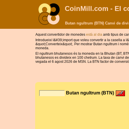
CoinMill.com - El c
Butan ngultrum (BTN) Canvi de divi
Aquest convertidor de monedes
està al dia
amb tipus de can
Introdueixi l&#39;import que voleu convertir a la casella a 
&quot;Converteix&quot;. Per mostrar Butan ngultrum i només
moneda.
El ngultrum bhutanesos és la moneda en la Bhutan (BT, BTN)
bhutanesos es divideix en 100 chetrum. La taxa de canvi de 
vegada el 6 agost 2026 de MSN. La BTN factor de conversió té
Butan ngultrum (BTN)