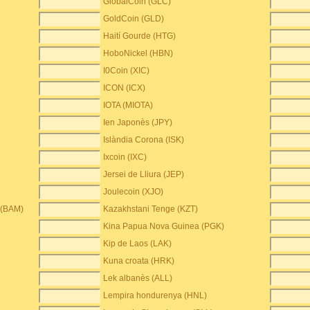
GlobalCoin (GLC)
GoldCoin (GLD)
Haití Gourde (HTG)
HoboNickel (HBN)
I0Coin (XIC)
ICON (ICX)
IOTA (MIOTA)
Ien Japonès (JPY)
Islàndia Corona (ISK)
Ixcoin (IXC)
Jersei de Lliura (JEP)
Joulecoin (XJO)
 (BAM)
Kazakhstani Tenge (KZT)
Kina Papua Nova Guinea (PGK)
Kip de Laos (LAK)
Kuna croata (HRK)
Lek albanès (ALL)
Lempira hondurenya (HNL)