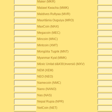
Maker (MKR)
Malawi Kwacha (MWK)
Maldives Rufiyaa (MVR)
Mauritània Ouguiya (MRO)
MaxCoin (MAX)
Megacoin (MEC)
Mincoin (MNC)
Mintcoin (XMT)
Mongòlia Tugrik (MNT)
Myanmar Kyat (MMK)
Mèxic Unitat d&#39;Inversió (MXV)
NEM (XEM)
NEO (NEO)
Namecoin (NMC)
Nano (NANO)
Nas (NAS)
Nepal Rupia (NPR)
NetCoin (NET)