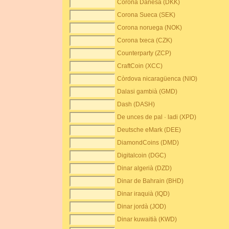
Corona Danesa (DKK)
Corona Sueca (SEK)
Corona noruega (NOK)
Corona txeca (CZK)
Counterparty (ZCP)
CraftCoin (XCC)
Còrdova nicaragüenca (NIO)
Dalasi gambià (GMD)
Dash (DASH)
De unces de pal · ladi (XPD)
Deutsche eMark (DEE)
DiamondCoins (DMD)
Digitalcoin (DGC)
Dinar algerià (DZD)
Dinar de Bahrain (BHD)
Dinar iraquià (IQD)
Dinar jordà (JOD)
Dinar kuwaitià (KWD)