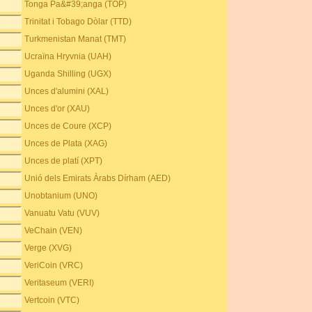
Tonga Pa&#39;anga (TOP)
Trinitat i Tobago Dòlar (TTD)
Turkmenistan Manat (TMT)
Ucraïna Hryvnia (UAH)
Uganda Shilling (UGX)
Unces d'alumini (XAL)
Unces d'or (XAU)
Unces de Coure (XCP)
Unces de Plata (XAG)
Unces de platí (XPT)
Unió dels Emirats Àrabs Dírham (AED)
Unobtanium (UNO)
Vanuatu Vatu (VUV)
VeChain (VEN)
Verge (XVG)
VeriCoin (VRC)
Veritaseum (VERI)
Vertcoin (VTC)