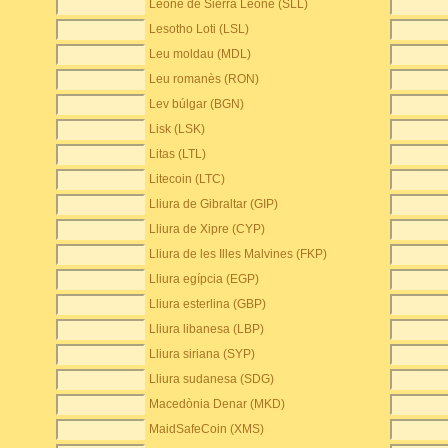
Leone de Sierra Leone (SLL)
Lesotho Loti (LSL)
Leu moldau (MDL)
Leu romanès (RON)
Lev búlgar (BGN)
Lisk (LSK)
Litas (LTL)
Litecoin (LTC)
Lliura de Gibraltar (GIP)
Lliura de Xipre (CYP)
Lliura de les Illes Malvines (FKP)
Lliura egípcia (EGP)
Lliura esterlina (GBP)
Lliura libanesa (LBP)
Lliura siriana (SYP)
Lliura sudanesa (SDG)
Macedònia Denar (MKD)
MaidSafeCoin (XMS)