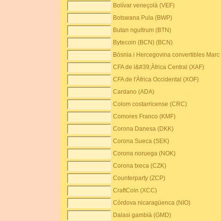
Bolívar veneçolà (VEF)
Botswana Pula (BWP)
Butan ngultrum (BTN)
Bytecoin (BCN) (BCN)
Bòsnia i Hercegovina convertibles Marc
CFA de l&#39;Àfrica Central (XAF)
CFA de l'Àfrica Occidental (XOF)
Cardano (ADA)
Colom costarricense (CRC)
Comores Franco (KMF)
Corona Danesa (DKK)
Corona Sueca (SEK)
Corona noruega (NOK)
Corona txeca (CZK)
Counterparty (ZCP)
CraftCoin (XCC)
Còrdova nicaragüenca (NIO)
Dalasi gambià (GMD)