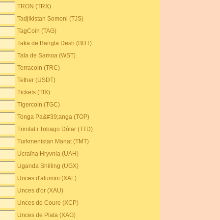
TRON (TRX)
Tadjikistan Somoni (TJS)
TagCoin (TAG)
Taka de Bangla Desh (BDT)
Tala de Samoa (WST)
Terracoin (TRC)
Tether (USDT)
Tickets (TIX)
Tigercoin (TGC)
Tonga Pa&#39;anga (TOP)
Trinitat i Tobago Dòlar (TTD)
Turkmenistan Manat (TMT)
Ucraïna Hryvnia (UAH)
Uganda Shilling (UGX)
Unces d'alumini (XAL)
Unces d'or (XAU)
Unces de Coure (XCP)
Unces de Plata (XAG)