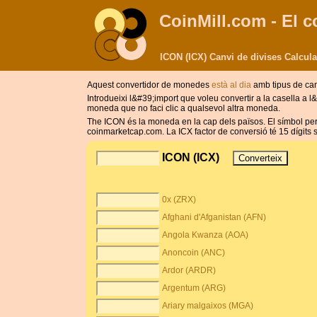
CoinMill.com - El c
ICON (ICX) Canvi de divises Calcul
Aquest convertidor de monedes
està al dia
amb tipus de can
Introdueixi l&#39;import que voleu convertir a la casella 
moneda que no faci clic a qualsevol altra moneda.
The ICON és la moneda en la cap dels països. El símbol per 
coinmarketcap.com. La ICX factor de conversió té 15 dígits si
ICON (ICX)
0x (ZRX)
Afghani d'Afganistan (AFN)
Angola Kwanza (AOA)
Anoncoin (ANC)
Ardor (ARDR)
Argentum (ARG)
Ariary malgaixos (MGA)