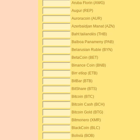
Aruba Florin (AWG)
Augur (REP)
Auroracoin (AUR)
Azerbaidjan Manat (AZN)
Baht tailandès (THB)
Balboa Panameny (PAB)
Belarusian Ruble (BYN)
BetaCoin (BET)
Binance Coin (BNB)
Birr etíop (ETB)
BitBar (BTB)
BitShare (BTS)
Bitcoin (BTC)
Bitcoin Cash (BCH)
Bitcoin Gold (BTG)
Bitmonero (XMR)
BlackCoin (BLC)
Bolivià (BOB)