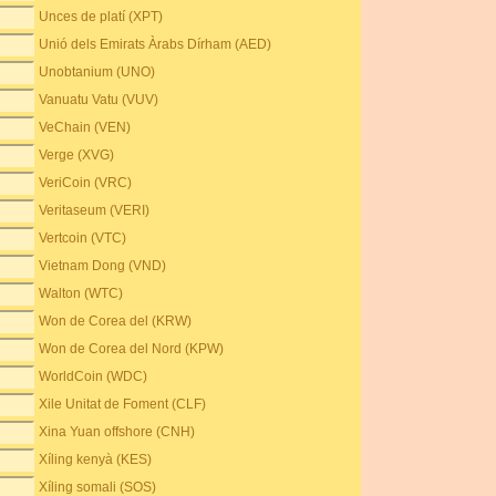
Unces de platí (XPT)
Unió dels Emirats Àrabs Dírham (AED)
Unobtanium (UNO)
Vanuatu Vatu (VUV)
VeChain (VEN)
Verge (XVG)
VeriCoin (VRC)
Veritaseum (VERI)
Vertcoin (VTC)
Vietnam Dong (VND)
Walton (WTC)
Won de Corea del (KRW)
Won de Corea del Nord (KPW)
WorldCoin (WDC)
Xile Unitat de Foment (CLF)
Xina Yuan offshore (CNH)
Xíling kenyà (KES)
Xíling somali (SOS)