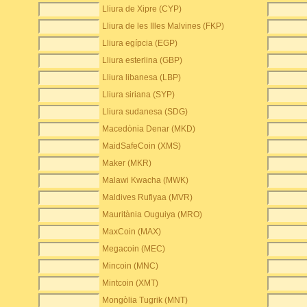
Lliura de Xipre (CYP)
Lliura de les Illes Malvines (FKP)
Lliura egípcia (EGP)
Lliura esterlina (GBP)
Lliura libanesa (LBP)
Lliura siriana (SYP)
Lliura sudanesa (SDG)
Macedònia Denar (MKD)
MaidSafeCoin (XMS)
Maker (MKR)
Malawi Kwacha (MWK)
Maldives Rufiyaa (MVR)
Mauritània Ouguiya (MRO)
MaxCoin (MAX)
Megacoin (MEC)
Mincoin (MNC)
Mintcoin (XMT)
Mongòlia Tugrik (MNT)