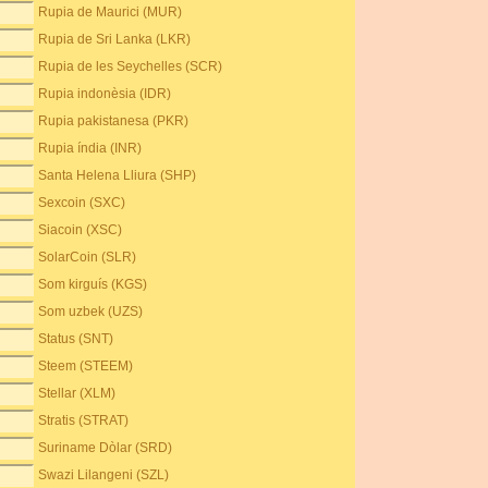
Rupia de Maurici (MUR)
Rupia de Sri Lanka (LKR)
Rupia de les Seychelles (SCR)
Rupia indonèsia (IDR)
Rupia pakistanesa (PKR)
Rupia índia (INR)
Santa Helena Lliura (SHP)
Sexcoin (SXC)
Siacoin (XSC)
SolarCoin (SLR)
Som kirguís (KGS)
Som uzbek (UZS)
Status (SNT)
Steem (STEEM)
Stellar (XLM)
Stratis (STRAT)
Suriname Dòlar (SRD)
Swazi Lilangeni (SZL)