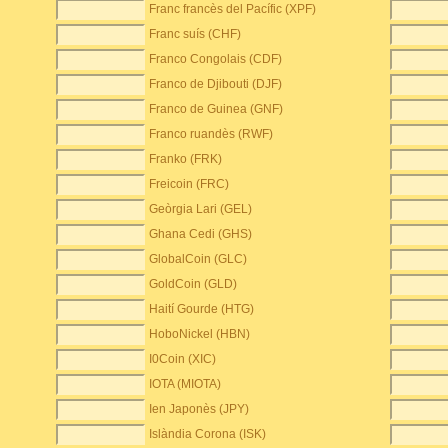
Franc francès del Pacífic (XPF)
Franc suís (CHF)
Franco Congolais (CDF)
Franco de Djibouti (DJF)
Franco de Guinea (GNF)
Franco ruandès (RWF)
Franko (FRK)
Freicoin (FRC)
Geòrgia Lari (GEL)
Ghana Cedi (GHS)
GlobalCoin (GLC)
GoldCoin (GLD)
Haití Gourde (HTG)
HoboNickel (HBN)
I0Coin (XIC)
IOTA (MIOTA)
Ien Japonès (JPY)
Islàndia Corona (ISK)