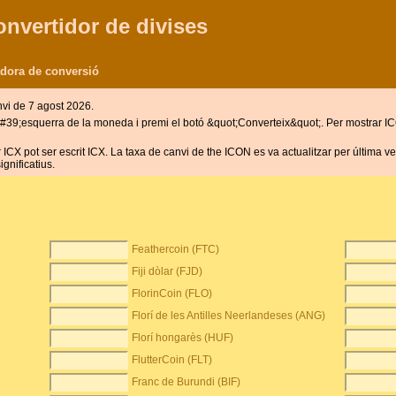
onvertidor de divises
adora de conversió
vi de 7 agost 2026.
a l&#39;esquerra de la moneda i premi el botó &quot;Converteix&quot;. Per mostrar 
ICX pot ser escrit ICX. La taxa de canvi de the ICON es va actualitzar per última 
gnificatius.
Feathercoin (FTC)
Fiji dòlar (FJD)
FlorinCoin (FLO)
Florí de les Antilles Neerlandeses (ANG)
Florí hongarès (HUF)
FlutterCoin (FLT)
Franc de Burundi (BIF)