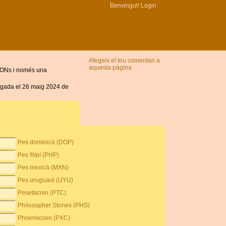
Benvingut!
Login
Afegeix el teu comentari a
aquesta pàgina
ICONs i només una
vegada el 26 maig 2024 de
Pes dominicà (DOP)
Pes filipí (PHP)
Pes mexicà (MXN)
Pes uruguaià (UYU)
Pesetacoin (PTC)
Philosopher Stones (PHS)
Phoenixcoin (PXC)