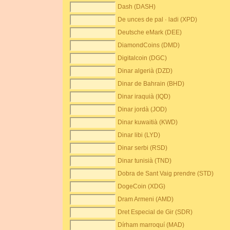
Dash (DASH)
De unces de pal · ladi (XPD)
Deutsche eMark (DEE)
DiamondCoins (DMD)
Digitalcoin (DGC)
Dinar algerià (DZD)
Dinar de Bahrain (BHD)
Dinar iraquià (IQD)
Dinar jordà (JOD)
Dinar kuwaitià (KWD)
Dinar libi (LYD)
Dinar serbi (RSD)
Dinar tunisià (TND)
Dobra de Sant Vaig prendre (STD)
DogeCoin (XDG)
Dram Armeni (AMD)
Dret Especial de Gir (SDR)
Dírham marroquí (MAD)