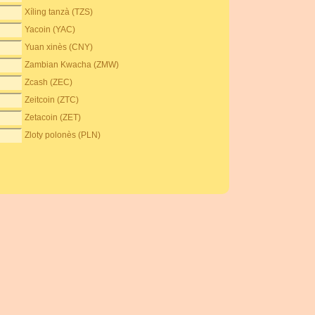
Xíling tanzà (TZS)
Yacoin (YAC)
Yuan xinès (CNY)
Zambian Kwacha (ZMW)
Zcash (ZEC)
Zeitcoin (ZTC)
Zetacoin (ZET)
Zloty polonès (PLN)