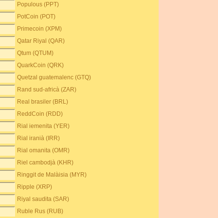
Populous (PPT)
PotCoin (POT)
Primecoin (XPM)
Qatar Riyal (QAR)
Qtum (QTUM)
QuarkCoin (QRK)
Quetzal guatemalenc (GTQ)
Rand sud-africà (ZAR)
Real brasiler (BRL)
ReddCoin (RDD)
Rial iemenita (YER)
Rial iranià (IRR)
Rial omanita (OMR)
Riel cambodjà (KHR)
Ringgit de Malàisia (MYR)
Ripple (XRP)
Riyal saudita (SAR)
Ruble Rus (RUB)