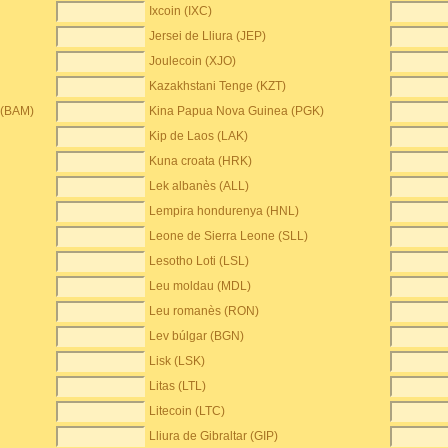
Ixcoin (IXC)
Jersei de Lliura (JEP)
Joulecoin (XJO)
Kazakhstani Tenge (KZT)
 (BAM)
Kina Papua Nova Guinea (PGK)
Kip de Laos (LAK)
Kuna croata (HRK)
Lek albanès (ALL)
Lempira hondurenya (HNL)
Leone de Sierra Leone (SLL)
Lesotho Loti (LSL)
Leu moldau (MDL)
Leu romanès (RON)
Lev búlgar (BGN)
Lisk (LSK)
Litas (LTL)
Litecoin (LTC)
Lliura de Gibraltar (GIP)