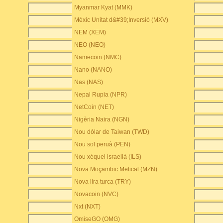
Myanmar Kyat (MMK)
Mèxic Unitat d&#39;Inversió (MXV)
NEM (XEM)
NEO (NEO)
Namecoin (NMC)
Nano (NANO)
Nas (NAS)
Nepal Rupia (NPR)
NetCoin (NET)
Nigèria Naira (NGN)
Nou dòlar de Taiwan (TWD)
Nou sol peruà (PEN)
Nou xéquel israelià (ILS)
Nova Moçambic Metical (MZN)
Nova lira turca (TRY)
Novacoin (NVC)
Nxt (NXT)
OmiseGO (OMG)