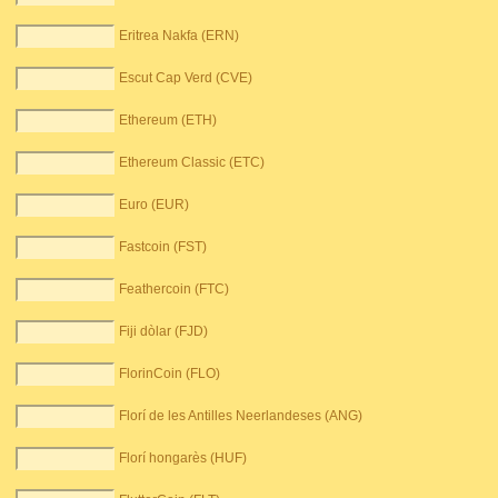
Eritrea Nakfa (ERN)
Escut Cap Verd (CVE)
Ethereum (ETH)
Ethereum Classic (ETC)
Euro (EUR)
Fastcoin (FST)
Feathercoin (FTC)
Fiji dòlar (FJD)
FlorinCoin (FLO)
Florí de les Antilles Neerlandeses (ANG)
Florí hongarès (HUF)