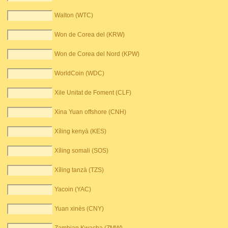
Walton (WTC)
Won de Corea del (KRW)
Won de Corea del Nord (KPW)
WorldCoin (WDC)
Xile Unitat de Foment (CLF)
Xina Yuan offshore (CNH)
Xíling kenyà (KES)
Xíling somali (SOS)
Xíling tanzà (TZS)
Yacoin (YAC)
Yuan xinès (CNY)