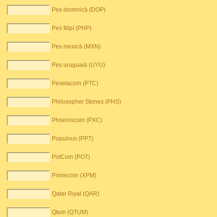
Pes dominicà (DOP)
Pes filipí (PHP)
Pes mexicà (MXN)
Pes uruguaià (UYU)
Pesetacoin (PTC)
Philosopher Stones (PHS)
Phoenixcoin (PXC)
Populous (PPT)
PotCoin (POT)
Primecoin (XPM)
Qatar Riyal (QAR)
Qtum (QTUM)