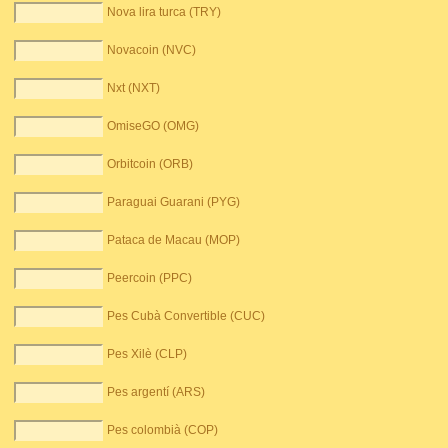
Nova lira turca (TRY)
Novacoin (NVC)
Nxt (NXT)
OmiseGO (OMG)
Orbitcoin (ORB)
Paraguai Guarani (PYG)
Pataca de Macau (MOP)
Peercoin (PPC)
Pes Cubà Convertible (CUC)
Pes Xilè (CLP)
Pes argentí (ARS)
Pes colombià (COP)