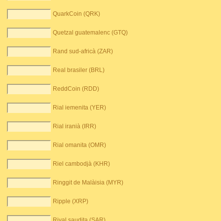
QuarkCoin (QRK)
Quetzal guatemalenc (GTQ)
Rand sud-africà (ZAR)
Real brasiler (BRL)
ReddCoin (RDD)
Rial iemenita (YER)
Rial iranià (IRR)
Rial omanita (OMR)
Riel cambodjà (KHR)
Ringgit de Malàisia (MYR)
Ripple (XRP)
Riyal saudita (SAR)