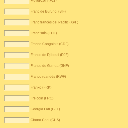
FlutterCoin (FLT)
Franc de Burundi (BIF)
Franc francès del Pacífic (XPF)
Franc suís (CHF)
Franco Congolais (CDF)
Franco de Djibouti (DJF)
Franco de Guinea (GNF)
Franco ruandès (RWF)
Franko (FRK)
Freicoin (FRC)
Geòrgia Lari (GEL)
Ghana Cedi (GHS)