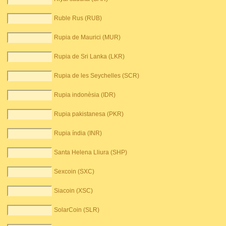
Ruble Rus (RUB)
Rupia de Maurici (MUR)
Rupia de Sri Lanka (LKR)
Rupia de les Seychelles (SCR)
Rupia indonèsia (IDR)
Rupia pakistanesa (PKR)
Rupia índia (INR)
Santa Helena Lliura (SHP)
Sexcoin (SXC)
Siacoin (XSC)
SolarCoin (SLR)