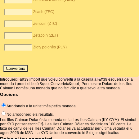
Zambian Kwacha (ZMW)
Zcash (ZEC)
Zeitcoin (ZTC)
Zetacoin (ZET)
Zloty polonès (PLN)
Introdueixi l&#39;import que voleu convertir a la casella a l&#39;esquerra de la
moneda i premi el botó &quot;Converteix&quot;. Per mostrar Dòlars de les Illes
Caiman i només una moneda que no faci clic a qualsevol altra moneda.
Opcions
Arrodoneix a la unitat més petita moneda.
No arrodoneixi els resultats.
Les Illes Caiman Dòlar és la moneda en la Les Illes Caiman (KY, CYM). El símbol
per KYD pot ser escrit CI$. Les Illes Caiman Dòlar es divideix en 100 cents. La
taxa de canvi de les Illes Caiman Dòlar es va actualitzar per última vegada el 6
agost 2026 de MSN. La KYD factor de conversió té 5 dígits significatius.