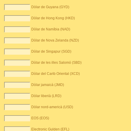
Dòlar de Guyana (GYD)
Dòlar de Hong Kong (HKD)
Dòlar de Namíbia (NAD)
Dòlar de Nova Zelanda (NZD)
Dòlar de Singapur (SGD)
Dòlar de les illes Salomó (SBD)
Dòlar del Carib Oriental (XCD)
Dòlar jamaicà (JMD)
Dòlar liberià (LRD)
Dòlar nord-americà (USD)
EOS (EOS)
Electronic Gulden (EFL)