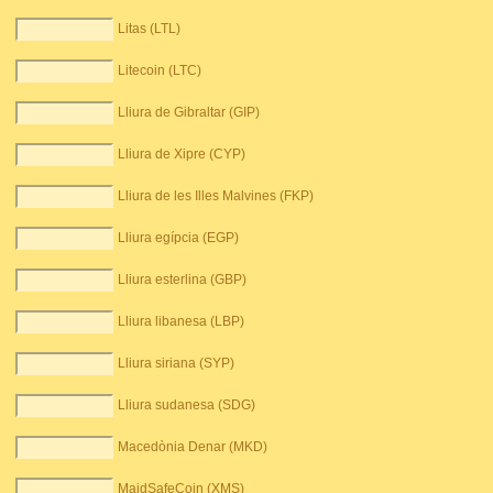
Litas (LTL)
Litecoin (LTC)
Lliura de Gibraltar (GIP)
Lliura de Xipre (CYP)
Lliura de les Illes Malvines (FKP)
Lliura egípcia (EGP)
Lliura esterlina (GBP)
Lliura libanesa (LBP)
Lliura siriana (SYP)
Lliura sudanesa (SDG)
Macedònia Denar (MKD)
MaidSafeCoin (XMS)