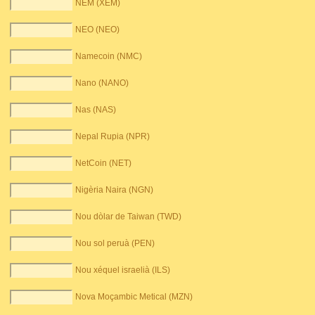
NEM (XEM)
NEO (NEO)
Namecoin (NMC)
Nano (NANO)
Nas (NAS)
Nepal Rupia (NPR)
NetCoin (NET)
Nigèria Naira (NGN)
Nou dòlar de Taiwan (TWD)
Nou sol peruà (PEN)
Nou xéquel israelià (ILS)
Nova Moçambic Metical (MZN)