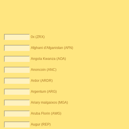
0x (ZRX)
Afghani d'Afganistan (AFN)
Angola Kwanza (AOA)
Anoncoin (ANC)
Ardor (ARDR)
Argentum (ARG)
Ariary malgaixos (MGA)
Aruba Florin (AWG)
Augur (REP)