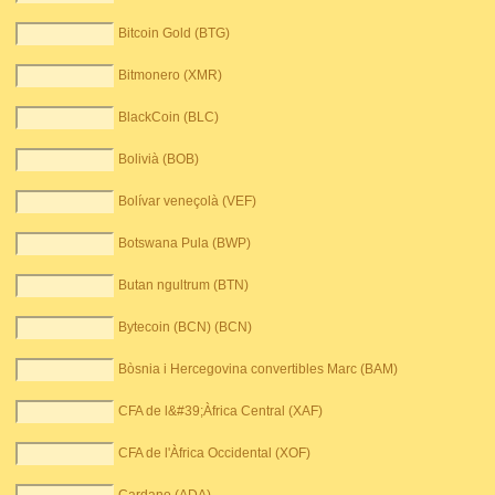
Bitcoin Gold (BTG)
Bitmonero (XMR)
BlackCoin (BLC)
Bolivià (BOB)
Bolívar veneçolà (VEF)
Botswana Pula (BWP)
Butan ngultrum (BTN)
Bytecoin (BCN) (BCN)
Bòsnia i Hercegovina convertibles Marc (BAM)
CFA de l&#39;Àfrica Central (XAF)
CFA de l'Àfrica Occidental (XOF)