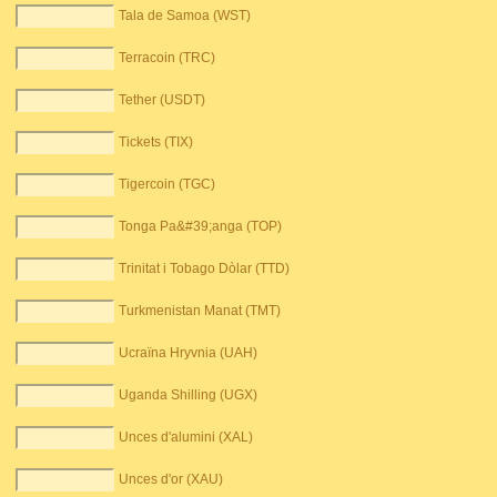
Tala de Samoa (WST)
Terracoin (TRC)
Tether (USDT)
Tickets (TIX)
Tigercoin (TGC)
Tonga Pa&#39;anga (TOP)
Trinitat i Tobago Dòlar (TTD)
Turkmenistan Manat (TMT)
Ucraïna Hryvnia (UAH)
Uganda Shilling (UGX)
Unces d'alumini (XAL)
Unces d'or (XAU)