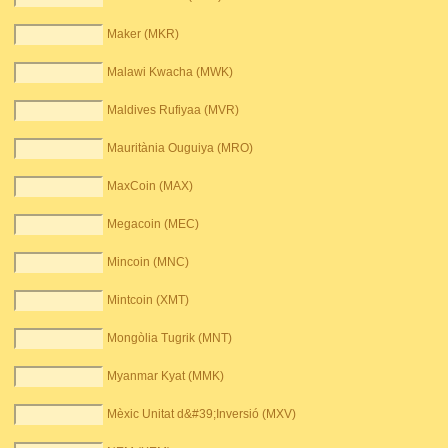
Maker (MKR)
Malawi Kwacha (MWK)
Maldives Rufiyaa (MVR)
Mauritània Ouguiya (MRO)
MaxCoin (MAX)
Megacoin (MEC)
Mincoin (MNC)
Mintcoin (XMT)
Mongòlia Tugrik (MNT)
Myanmar Kyat (MMK)
Mèxic Unitat d&#39;Inversió (MXV)