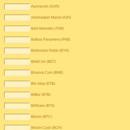
Auroracoin (AUR)
Azerbaidjan Manat (AZN)
Baht tailandès (THB)
Balboa Panameny (PAB)
Belarusian Ruble (BYN)
BetaCoin (BET)
Binance Coin (BNB)
Birr etíop (ETB)
BitBar (BTB)
BitShare (BTS)
Bitcoin (BTC)
Bitcoin Cash (BCH)