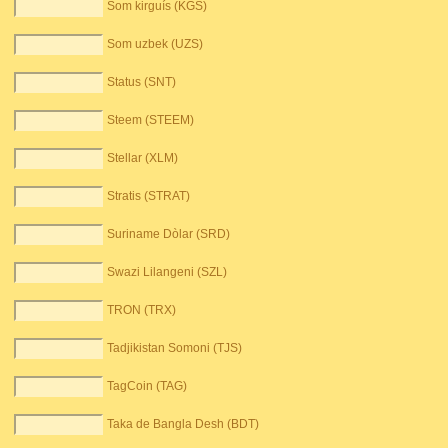
Som kirguís (KGS)
Som uzbek (UZS)
Status (SNT)
Steem (STEEM)
Stellar (XLM)
Stratis (STRAT)
Suriname Dòlar (SRD)
Swazi Lilangeni (SZL)
TRON (TRX)
Tadjikistan Somoni (TJS)
TagCoin (TAG)
Taka de Bangla Desh (BDT)