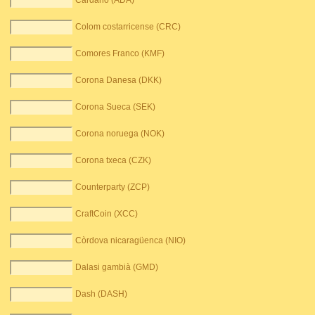
Cardano (ADA)
Colom costarricense (CRC)
Comores Franco (KMF)
Corona Danesa (DKK)
Corona Sueca (SEK)
Corona noruega (NOK)
Corona txeca (CZK)
Counterparty (ZCP)
CraftCoin (XCC)
Còrdova nicaragüenca (NIO)
Dalasi gambià (GMD)
Dash (DASH)