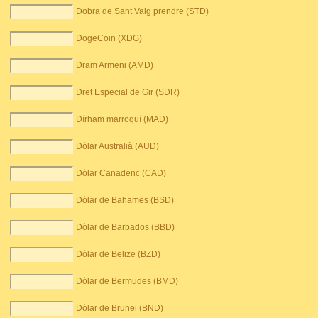
Dobra de Sant Vaig prendre (STD)
DogeCoin (XDG)
Dram Armeni (AMD)
Dret Especial de Gir (SDR)
Dírham marroquí (MAD)
Dòlar Australià (AUD)
Dòlar Canadenc (CAD)
Dòlar de Bahames (BSD)
Dòlar de Barbados (BBD)
Dòlar de Belize (BZD)
Dòlar de Bermudes (BMD)
Dòlar de Brunei (BND)