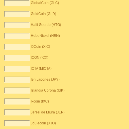
GlobalCoin (GLC)
GoldCoin (GLD)
Haití Gourde (HTG)
HoboNickel (HBN)
I0Coin (XIC)
ICON (ICX)
IOTA (MIOTA)
Ien Japonès (JPY)
Islàndia Corona (ISK)
Ixcoin (IXC)
Jersei de Lliura (JEP)
Joulecoin (XJO)