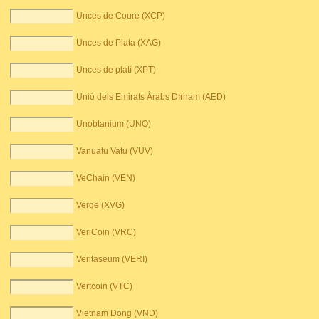
Unces de Coure (XCP)
Unces de Plata (XAG)
Unces de platí (XPT)
Unió dels Emirats Àrabs Dírham (AED)
Unobtanium (UNO)
Vanuatu Vatu (VUV)
VeChain (VEN)
Verge (XVG)
VeriCoin (VRC)
Veritaseum (VERI)
Vertcoin (VTC)
Vietnam Dong (VND)