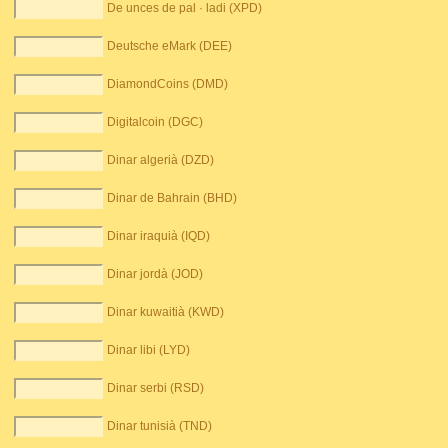
De unces de pal · ladi (XPD)
Deutsche eMark (DEE)
DiamondCoins (DMD)
Digitalcoin (DGC)
Dinar algerià (DZD)
Dinar de Bahrain (BHD)
Dinar iraquià (IQD)
Dinar jordà (JOD)
Dinar kuwaitià (KWD)
Dinar libi (LYD)
Dinar serbi (RSD)
Dinar tunisià (TND)