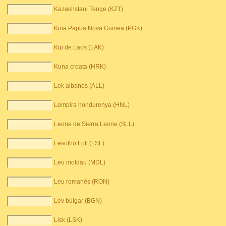
Kazakhstani Tenge (KZT)
Kina Papua Nova Guinea (PGK)
Kip de Laos (LAK)
Kuna croata (HRK)
Lek albanès (ALL)
Lempira hondurenya (HNL)
Leone de Sierra Leone (SLL)
Lesotho Loti (LSL)
Leu moldau (MDL)
Leu romanès (RON)
Lev búlgar (BGN)
Lisk (LSK)