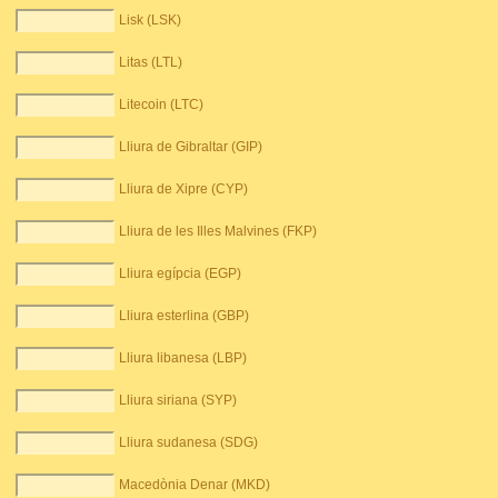
Lisk (LSK)
Litas (LTL)
Litecoin (LTC)
Lliura de Gibraltar (GIP)
Lliura de Xipre (CYP)
Lliura de les Illes Malvines (FKP)
Lliura egípcia (EGP)
Lliura esterlina (GBP)
Lliura libanesa (LBP)
Lliura siriana (SYP)
Lliura sudanesa (SDG)
Macedònia Denar (MKD)