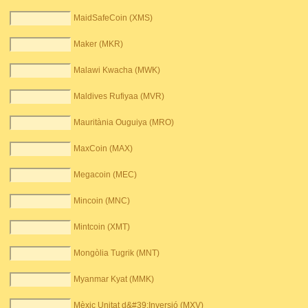
MaidSafeCoin (XMS)
Maker (MKR)
Malawi Kwacha (MWK)
Maldives Rufiyaa (MVR)
Mauritània Ouguiya (MRO)
MaxCoin (MAX)
Megacoin (MEC)
Mincoin (MNC)
Mintcoin (XMT)
Mongòlia Tugrik (MNT)
Myanmar Kyat (MMK)
Mèxic Unitat d&#39;Inversió (MXV)