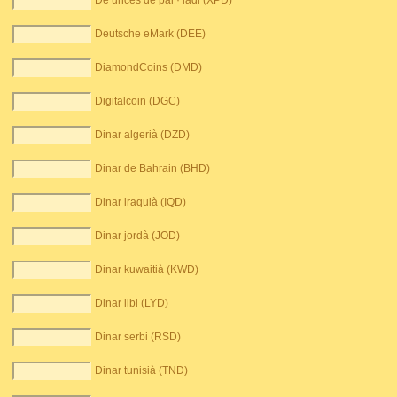
De unces de pal · ladi (XPD)
Deutsche eMark (DEE)
DiamondCoins (DMD)
Digitalcoin (DGC)
Dinar algerià (DZD)
Dinar de Bahrain (BHD)
Dinar iraquià (IQD)
Dinar jordà (JOD)
Dinar kuwaitià (KWD)
Dinar libi (LYD)
Dinar serbi (RSD)
Dinar tunisià (TND)