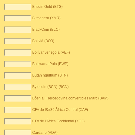
Bitcoin Gold (BTG)
Bitmonero (XMR)
BlackCoin (BLC)
Bolivià (BOB)
Bolívar veneçolà (VEF)
Botswana Pula (BWP)
Butan ngultrum (BTN)
Bytecoin (BCN) (BCN)
Bòsnia i Hercegovina convertibles Marc (BAM)
CFA de l&#39;Àfrica Central (XAF)
CFA de l'Àfrica Occidental (XOF)
Cardano (ADA)