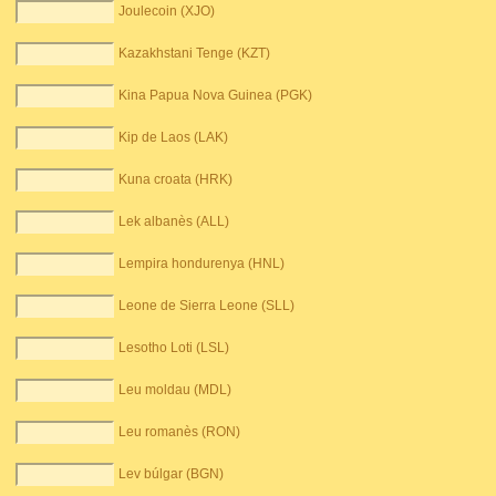
Joulecoin (XJO)
Kazakhstani Tenge (KZT)
Kina Papua Nova Guinea (PGK)
Kip de Laos (LAK)
Kuna croata (HRK)
Lek albanès (ALL)
Lempira hondurenya (HNL)
Leone de Sierra Leone (SLL)
Lesotho Loti (LSL)
Leu moldau (MDL)
Leu romanès (RON)
Lev búlgar (BGN)