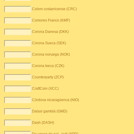
Colom costarricense (CRC)
Comores Franco (KMF)
Corona Danesa (DKK)
Corona Sueca (SEK)
Corona noruega (NOK)
Corona txeca (CZK)
Counterparty (ZCP)
CraftCoin (XCC)
Còrdova nicaragüenca (NIO)
Dalasi gambià (GMD)
Dash (DASH)