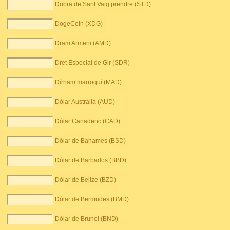
Dobra de Sant Vaig prendre (STD)
DogeCoin (XDG)
Dram Armeni (AMD)
Dret Especial de Gir (SDR)
Dírham marroquí (MAD)
Dòlar Australià (AUD)
Dòlar Canadenc (CAD)
Dòlar de Bahames (BSD)
Dòlar de Barbados (BBD)
Dòlar de Belize (BZD)
Dòlar de Bermudes (BMD)
Dòlar de Brunei (BND)