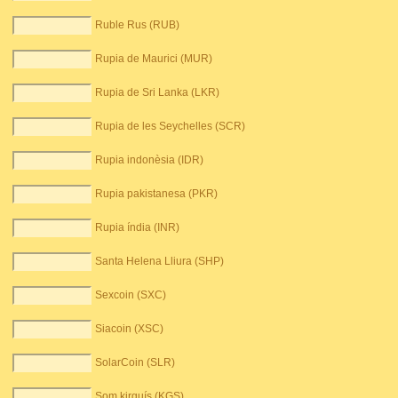
Ruble Rus (RUB)
Rupia de Maurici (MUR)
Rupia de Sri Lanka (LKR)
Rupia de les Seychelles (SCR)
Rupia indonèsia (IDR)
Rupia pakistanesa (PKR)
Rupia índia (INR)
Santa Helena Lliura (SHP)
Sexcoin (SXC)
Siacoin (XSC)
SolarCoin (SLR)
Som kirguís (KGS)