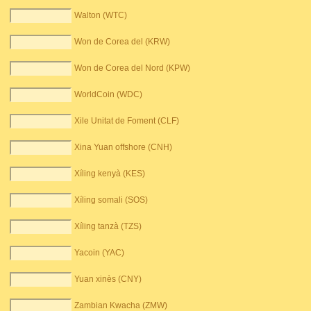
Walton (WTC)
Won de Corea del (KRW)
Won de Corea del Nord (KPW)
WorldCoin (WDC)
Xile Unitat de Foment (CLF)
Xina Yuan offshore (CNH)
Xíling kenyà (KES)
Xíling somali (SOS)
Xíling tanzà (TZS)
Yacoin (YAC)
Yuan xinès (CNY)
Zambian Kwacha (ZMW)