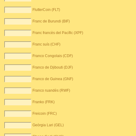
FlutterCoin (FLT)
Franc de Burundi (BIF)
Franc francès del Pacífic (XPF)
Franc suís (CHF)
Franco Congolais (CDF)
Franco de Djibouti (DJF)
Franco de Guinea (GNF)
Franco ruandès (RWF)
Franko (FRK)
Freicoin (FRC)
Geòrgia Lari (GEL)