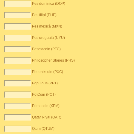
Pes dominicà (DOP)
Pes filipí (PHP)
Pes mexicà (MXN)
Pes uruguaià (UYU)
Pesetacoin (PTC)
Philosopher Stones (PHS)
Phoenixcoin (PXC)
Populous (PPT)
PotCoin (POT)
Primecoin (XPM)
Qatar Riyal (QAR)
Qtum (QTUM)