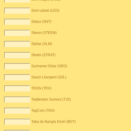
Som uzbek (UZS)
Status (SNT)
Steem (STEEM)
Stellar (XLM)
Stratis (STRAT)
Suriname Dòlar (SRD)
Swazi Lilangeni (SZL)
TRON (TRX)
Tadjikistan Somoni (TJS)
TagCoin (TAG)
Taka de Bangla Desh (BDT)