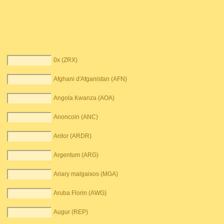
0x (ZRX)
Afghani d'Afganistan (AFN)
Angola Kwanza (AOA)
Anoncoin (ANC)
Ardor (ARDR)
Argentum (ARG)
Ariary malgaixos (MGA)
Aruba Florin (AWG)
Augur (REP)