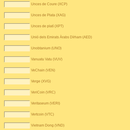
Unces de Coure (XCP)
Unces de Plata (XAG)
Unces de platí (XPT)
Unió dels Emirats Àrabs Dírham (AED)
Unobtanium (UNO)
Vanuatu Vatu (VUV)
VeChain (VEN)
Verge (XVG)
VeriCoin (VRC)
Veritaseum (VERI)
Vertcoin (VTC)
Vietnam Dong (VND)