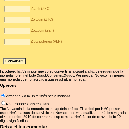
Zcash (ZEC)
Zeitcoin (ZTC)
Zetacoin (ZET)
Zloty polonès (PLN)
Introdueixi l&#39;import que voleu convertir a la casella a l&#39;esquerra de la
moneda i premi el botó &quot;Converteix&quot;. Per mostrar Novacoins i només
una moneda que no faci clic a qualsevol altra moneda.
Opcions
Arrodoneix a la unitat més petita moneda.
No arrodoneixi els resultats.
The Novacoin és la moneda en la cap dels països. El símbol per NVC pot ser
escrit NVC. La taxa de canvi de the Novacoin es va actualitzar per última vegada
el 4 desembre 2019 de coinmarketcap.com. La NVC factor de conversió té 12
dígits significatius.
Deixa el teu comentari