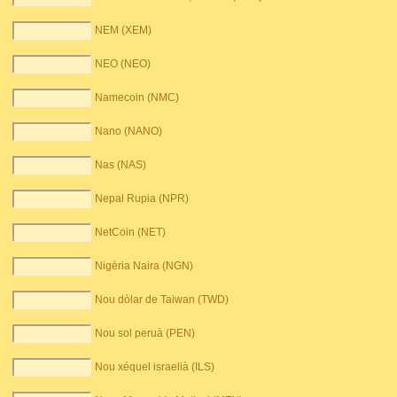
NEM (XEM)
NEO (NEO)
Namecoin (NMC)
Nano (NANO)
Nas (NAS)
Nepal Rupia (NPR)
NetCoin (NET)
Nigèria Naira (NGN)
Nou dòlar de Taiwan (TWD)
Nou sol peruà (PEN)
Nou xéquel israelià (ILS)