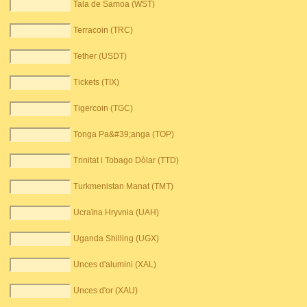
Tala de Samoa (WST)
Terracoin (TRC)
Tether (USDT)
Tickets (TIX)
Tigercoin (TGC)
Tonga Pa&#39;anga (TOP)
Trinitat i Tobago Dòlar (TTD)
Turkmenistan Manat (TMT)
Ucraïna Hryvnia (UAH)
Uganda Shilling (UGX)
Unces d'alumini (XAL)
Unces d'or (XAU)