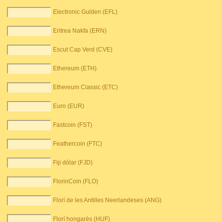
Electronic Gulden (EFL)
Eritrea Nakfa (ERN)
Escut Cap Verd (CVE)
Ethereum (ETH)
Ethereum Classic (ETC)
Euro (EUR)
Fastcoin (FST)
Feathercoin (FTC)
Fiji dòlar (FJD)
FlorinCoin (FLO)
Florí de les Antilles Neerlandeses (ANG)
Florí hongarès (HUF)