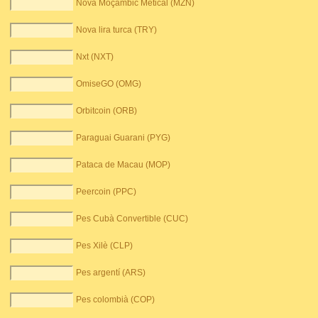
Nova Moçambic Metical (MZN)
Nova lira turca (TRY)
Nxt (NXT)
OmiseGO (OMG)
Orbitcoin (ORB)
Paraguai Guarani (PYG)
Pataca de Macau (MOP)
Peercoin (PPC)
Pes Cubà Convertible (CUC)
Pes Xilè (CLP)
Pes argentí (ARS)
Pes colombià (COP)