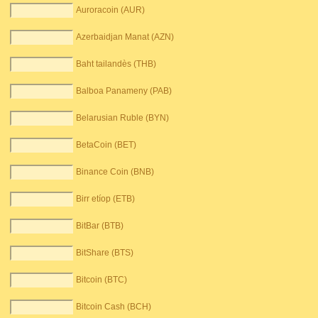
Auroracoin (AUR)
Azerbaidjan Manat (AZN)
Baht tailandès (THB)
Balboa Panameny (PAB)
Belarusian Ruble (BYN)
BetaCoin (BET)
Binance Coin (BNB)
Birr etíop (ETB)
BitBar (BTB)
BitShare (BTS)
Bitcoin (BTC)
Bitcoin Cash (BCH)