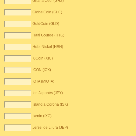
Ghana Cedi (GHS)
GlobalCoin (GLC)
GoldCoin (GLD)
Haití Gourde (HTG)
HoboNickel (HBN)
I0Coin (XIC)
ICON (ICX)
IOTA (MIOTA)
Ien Japonès (JPY)
Islàndia Corona (ISK)
Ixcoin (IXC)
Jersei de Lliura (JEP)