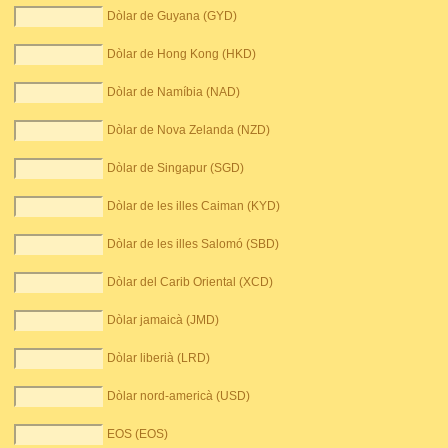
Dòlar de Guyana (GYD)
Dòlar de Hong Kong (HKD)
Dòlar de Namíbia (NAD)
Dòlar de Nova Zelanda (NZD)
Dòlar de Singapur (SGD)
Dòlar de les illes Caiman (KYD)
Dòlar de les illes Salomó (SBD)
Dòlar del Carib Oriental (XCD)
Dòlar jamaicà (JMD)
Dòlar liberià (LRD)
Dòlar nord-americà (USD)
EOS (EOS)