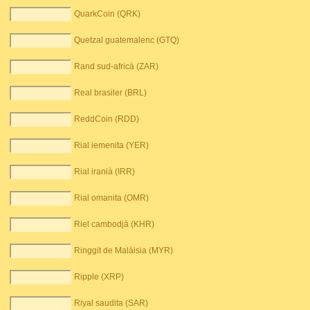
QuarkCoin (QRK)
Quetzal guatemalenc (GTQ)
Rand sud-africà (ZAR)
Real brasiler (BRL)
ReddCoin (RDD)
Rial iemenita (YER)
Rial iranià (IRR)
Rial omanita (OMR)
Riel cambodjà (KHR)
Ringgit de Malàisia (MYR)
Ripple (XRP)
Riyal saudita (SAR)