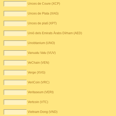
Unces de Coure (XCP)
Unces de Plata (XAG)
Unces de platí (XPT)
Unió dels Emirats Àrabs Dírham (AED)
Unobtanium (UNO)
Vanuatu Vatu (VUV)
VeChain (VEN)
Verge (XVG)
VeriCoin (VRC)
Veritaseum (VERI)
Vertcoin (VTC)
Vietnam Dong (VND)