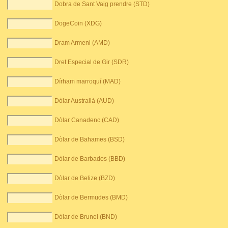
Dobra de Sant Vaig prendre (STD)
DogeCoin (XDG)
Dram Armeni (AMD)
Dret Especial de Gir (SDR)
Dírham marroquí (MAD)
Dòlar Australià (AUD)
Dòlar Canadenc (CAD)
Dòlar de Bahames (BSD)
Dòlar de Barbados (BBD)
Dòlar de Belize (BZD)
Dòlar de Bermudes (BMD)
Dòlar de Brunei (BND)