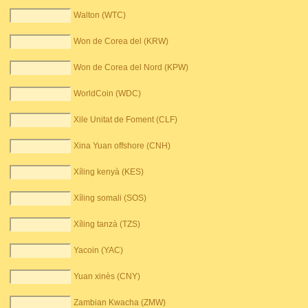
Walton (WTC)
Won de Corea del (KRW)
Won de Corea del Nord (KPW)
WorldCoin (WDC)
Xile Unitat de Foment (CLF)
Xina Yuan offshore (CNH)
Xíling kenyà (KES)
Xíling somali (SOS)
Xíling tanzà (TZS)
Yacoin (YAC)
Yuan xinès (CNY)
Zambian Kwacha (ZMW)