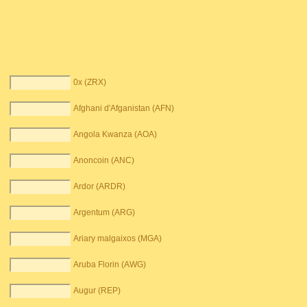
0x (ZRX)
Afghani d'Afganistan (AFN)
Angola Kwanza (AOA)
Anoncoin (ANC)
Ardor (ARDR)
Argentum (ARG)
Ariary malgaixos (MGA)
Aruba Florin (AWG)
Augur (REP)