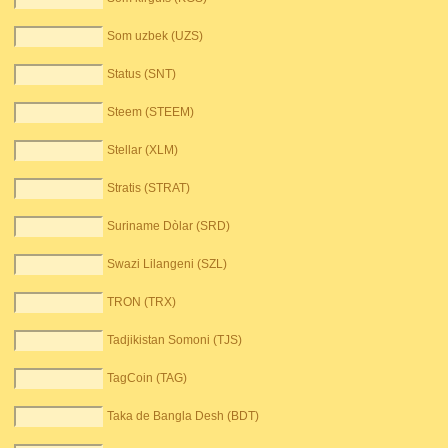
Som uzbek (UZS)
Status (SNT)
Steem (STEEM)
Stellar (XLM)
Stratis (STRAT)
Suriname Dòlar (SRD)
Swazi Lilangeni (SZL)
TRON (TRX)
Tadjikistan Somoni (TJS)
TagCoin (TAG)
Taka de Bangla Desh (BDT)