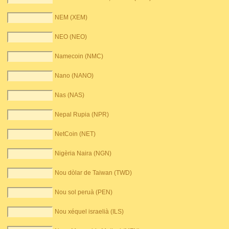
NEM (XEM)
NEO (NEO)
Namecoin (NMC)
Nano (NANO)
Nas (NAS)
Nepal Rupia (NPR)
NetCoin (NET)
Nigèria Naira (NGN)
Nou dòlar de Taiwan (TWD)
Nou sol peruà (PEN)
Nou xéquel israelià (ILS)