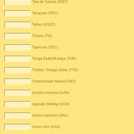
Tala de Samoa (WST)
Terracoin (TRC)
Tether (USDT)
Tickets (TIX)
Tigercoin (TGC)
Tonga Pa&#39;anga (TOP)
Trinitat i Tobago Dòlar (TTD)
Turkmenistan Manat (TMT)
Ucraïna Hryvnia (UAH)
Uganda Shilling (UGX)
Unces d'alumini (XAL)
Unces d'or (XAU)