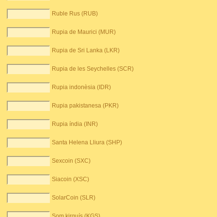
Ruble Rus (RUB)
Rupia de Maurici (MUR)
Rupia de Sri Lanka (LKR)
Rupia de les Seychelles (SCR)
Rupia indonèsia (IDR)
Rupia pakistanesa (PKR)
Rupia índia (INR)
Santa Helena Lliura (SHP)
Sexcoin (SXC)
Siacoin (XSC)
SolarCoin (SLR)
Som kirguís (KGS)