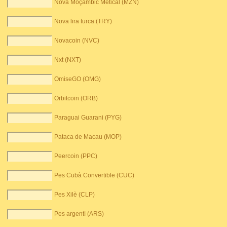
Nova Moçambic Metical (MZN)
Nova lira turca (TRY)
Novacoin (NVC)
Nxt (NXT)
OmiseGO (OMG)
Orbitcoin (ORB)
Paraguai Guarani (PYG)
Pataca de Macau (MOP)
Peercoin (PPC)
Pes Cubà Convertible (CUC)
Pes Xilè (CLP)
Pes argentí (ARS)