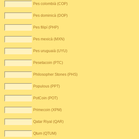
Pes colombià (COP)
Pes dominicà (DOP)
Pes filipí (PHP)
Pes mexicà (MXN)
Pes uruguaià (UYU)
Pesetacoin (PTC)
Philosopher Stones (PHS)
Populous (PPT)
PotCoin (POT)
Primecoin (XPM)
Qatar Riyal (QAR)
Qtum (QTUM)