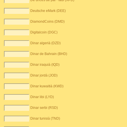
De unces de pal · ladi (XPD)
Deutsche eMark (DEE)
DiamondCoins (DMD)
Digitalcoin (DGC)
Dinar algerià (DZD)
Dinar de Bahrain (BHD)
Dinar iraquià (IQD)
Dinar jordà (JOD)
Dinar kuwaitià (KWD)
Dinar libi (LYD)
Dinar serbi (RSD)
Dinar tunisià (TND)