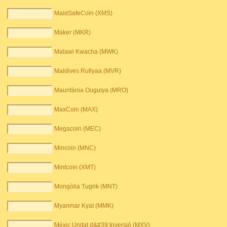
MaidSafeCoin (XMS)
Maker (MKR)
Malawi Kwacha (MWK)
Maldives Rufiyaa (MVR)
Mauritània Ouguiya (MRO)
MaxCoin (MAX)
Megacoin (MEC)
Mincoin (MNC)
Mintcoin (XMT)
Mongòlia Tugrik (MNT)
Myanmar Kyat (MMK)
Mèxic Unitat d&#39;Inversió (MXV)