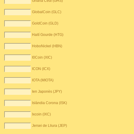
Ghana Cedi (GHS)
GlobalCoin (GLC)
GoldCoin (GLD)
Haití Gourde (HTG)
HoboNickel (HBN)
I0Coin (XIC)
ICON (ICX)
IOTA (MIOTA)
Ien Japonès (JPY)
Islàndia Corona (ISK)
Ixcoin (IXC)
Jersei de Lliura (JEP)