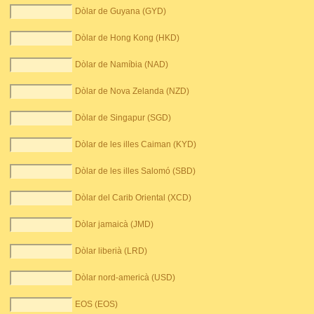
Dòlar de Guyana (GYD)
Dòlar de Hong Kong (HKD)
Dòlar de Namíbia (NAD)
Dòlar de Nova Zelanda (NZD)
Dòlar de Singapur (SGD)
Dòlar de les illes Caiman (KYD)
Dòlar de les illes Salomó (SBD)
Dòlar del Carib Oriental (XCD)
Dòlar jamaicà (JMD)
Dòlar liberià (LRD)
Dòlar nord-americà (USD)
EOS (EOS)