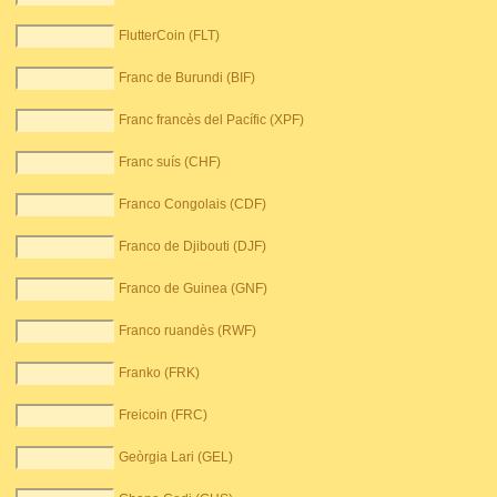
FlutterCoin (FLT)
Franc de Burundi (BIF)
Franc francès del Pacífic (XPF)
Franc suís (CHF)
Franco Congolais (CDF)
Franco de Djibouti (DJF)
Franco de Guinea (GNF)
Franco ruandès (RWF)
Franko (FRK)
Freicoin (FRC)
Geòrgia Lari (GEL)