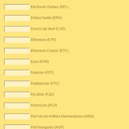
Electronic Gulden (EFL)
Eritrea Nakfa (ERN)
Escut Cap Verd (CVE)
Ethereum (ETH)
Ethereum Classic (ETC)
Euro (EUR)
Fastcoin (FST)
Feathercoin (FTC)
Fiji dòlar (FJD)
FlorinCoin (FLO)
Florí de les Antilles Neerlandeses (ANG)
Florí hongarès (HUF)