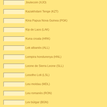
Joulecoin (XJO)
Kazakhstani Tenge (KZT)
Kina Papua Nova Guinea (PGK)
Kip de Laos (LAK)
Kuna croata (HRK)
Lek albanès (ALL)
Lempira hondurenya (HNL)
Leone de Sierra Leone (SLL)
Lesotho Loti (LSL)
Leu moldau (MDL)
Leu romanès (RON)
Lev búlgar (BGN)