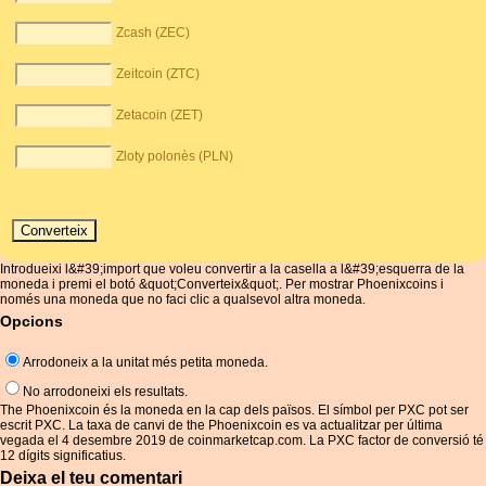
Zcash (ZEC)
Zeitcoin (ZTC)
Zetacoin (ZET)
Zloty polonès (PLN)
Introdueixi l&#39;import que voleu convertir a la casella a l&#39;esquerra de la
moneda i premi el botó &quot;Converteix&quot;. Per mostrar Phoenixcoins i
només una moneda que no faci clic a qualsevol altra moneda.
Opcions
Arrodoneix a la unitat més petita moneda.
No arrodoneixi els resultats.
The Phoenixcoin és la moneda en la cap dels països. El símbol per PXC pot ser
escrit PXC. La taxa de canvi de the Phoenixcoin es va actualitzar per última
vegada el 4 desembre 2019 de coinmarketcap.com. La PXC factor de conversió té
12 dígits significatius.
Deixa el teu comentari