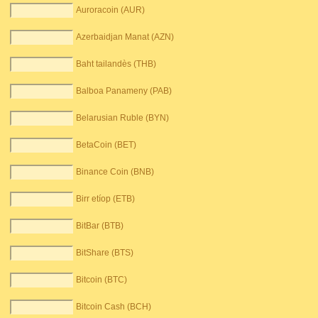
Auroracoin (AUR)
Azerbaidjan Manat (AZN)
Baht tailandès (THB)
Balboa Panameny (PAB)
Belarusian Ruble (BYN)
BetaCoin (BET)
Binance Coin (BNB)
Birr etíop (ETB)
BitBar (BTB)
BitShare (BTS)
Bitcoin (BTC)
Bitcoin Cash (BCH)