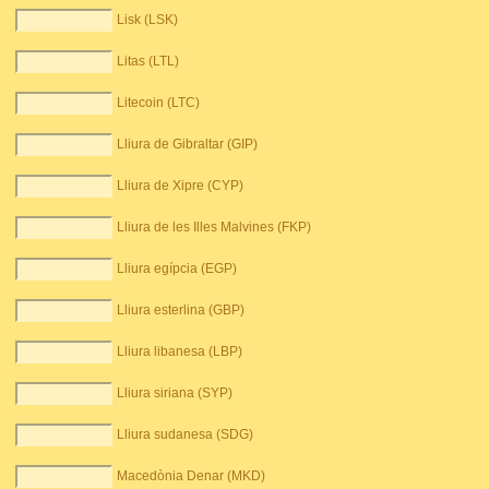
Lisk (LSK)
Litas (LTL)
Litecoin (LTC)
Lliura de Gibraltar (GIP)
Lliura de Xipre (CYP)
Lliura de les Illes Malvines (FKP)
Lliura egípcia (EGP)
Lliura esterlina (GBP)
Lliura libanesa (LBP)
Lliura siriana (SYP)
Lliura sudanesa (SDG)
Macedònia Denar (MKD)