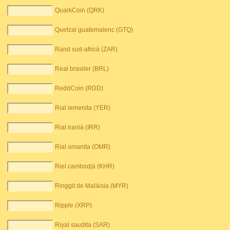
QuarkCoin (QRK)
Quetzal guatemalenc (GTQ)
Rand sud-africà (ZAR)
Real brasiler (BRL)
ReddCoin (RDD)
Rial iemenita (YER)
Rial iranià (IRR)
Rial omanita (OMR)
Riel cambodjà (KHR)
Ringgit de Malàisia (MYR)
Ripple (XRP)
Riyal saudita (SAR)