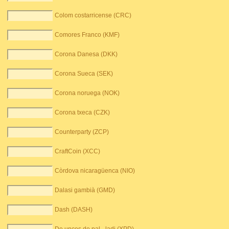
Colom costarricense (CRC)
Comores Franco (KMF)
Corona Danesa (DKK)
Corona Sueca (SEK)
Corona noruega (NOK)
Corona txeca (CZK)
Counterparty (ZCP)
CraftCoin (XCC)
Còrdova nicaragüenca (NIO)
Dalasi gambià (GMD)
Dash (DASH)