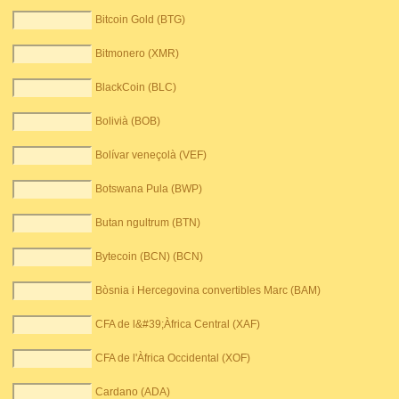
Bitcoin Gold (BTG)
Bitmonero (XMR)
BlackCoin (BLC)
Bolivià (BOB)
Bolívar veneçolà (VEF)
Botswana Pula (BWP)
Butan ngultrum (BTN)
Bytecoin (BCN) (BCN)
Bòsnia i Hercegovina convertibles Marc (BAM)
CFA de l&#39;Àfrica Central (XAF)
CFA de l'Àfrica Occidental (XOF)
Cardano (ADA)