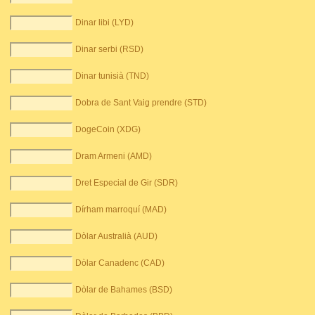
Dinar libi (LYD)
Dinar serbi (RSD)
Dinar tunisià (TND)
Dobra de Sant Vaig prendre (STD)
DogeCoin (XDG)
Dram Armeni (AMD)
Dret Especial de Gir (SDR)
Dírham marroquí (MAD)
Dòlar Australià (AUD)
Dòlar Canadenc (CAD)
Dòlar de Bahames (BSD)