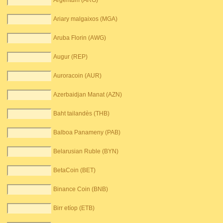
Argentum (ARG)
Ariary malgaixos (MGA)
Aruba Florin (AWG)
Augur (REP)
Auroracoin (AUR)
Azerbaidjan Manat (AZN)
Baht tailandès (THB)
Balboa Panameny (PAB)
Belarusian Ruble (BYN)
BetaCoin (BET)
Binance Coin (BNB)
Birr etíop (ETB)