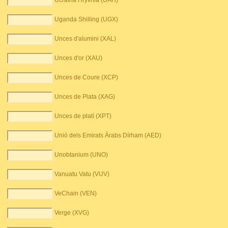
Ucraïna Hryvnia (UAH)
Uganda Shilling (UGX)
Unces d'alumini (XAL)
Unces d'or (XAU)
Unces de Coure (XCP)
Unces de Plata (XAG)
Unces de platí (XPT)
Unió dels Emirats Àrabs Dírham (AED)
Unobtanium (UNO)
Vanuatu Vatu (VUV)
VeChain (VEN)
Verge (XVG)