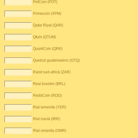
PotCoin (POT)
Primecoin (XPM)
Qatar Riyal (QAR)
Qtum (QTUM)
QuarkCoin (QRK)
Quetzal guatemalenc (GTQ)
Rand sud-africà (ZAR)
Real brasiler (BRL)
ReddCoin (RDD)
Rial iemenita (YER)
Rial iranià (IRR)
Rial omanita (OMR)