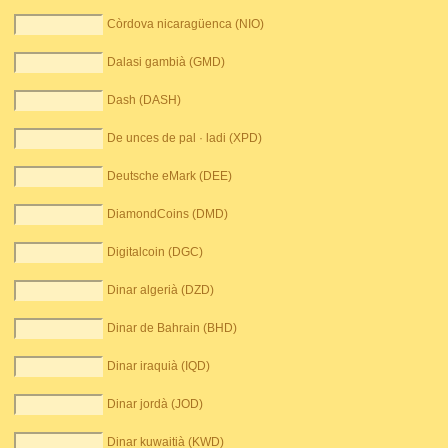
Còrdova nicaragüenca (NIO)
Dalasi gambià (GMD)
Dash (DASH)
De unces de pal · ladi (XPD)
Deutsche eMark (DEE)
DiamondCoins (DMD)
Digitalcoin (DGC)
Dinar algerià (DZD)
Dinar de Bahrain (BHD)
Dinar iraquià (IQD)
Dinar jordà (JOD)
Dinar kuwaitià (KWD)