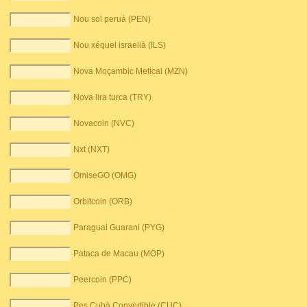
Nou sol peruà (PEN)
Nou xéquel israelià (ILS)
Nova Moçambic Metical (MZN)
Nova lira turca (TRY)
Novacoin (NVC)
Nxt (NXT)
OmiseGO (OMG)
Orbitcoin (ORB)
Paraguai Guarani (PYG)
Pataca de Macau (MOP)
Peercoin (PPC)
Pes Cubà Convertible (CUC)