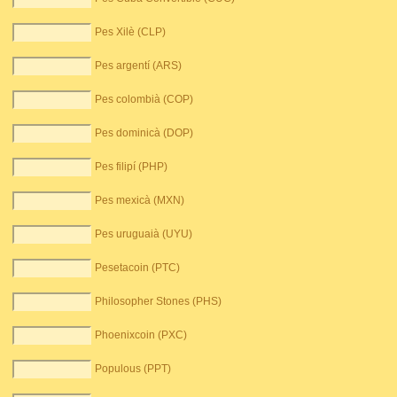
Pes Xilè (CLP)
Pes argentí (ARS)
Pes colombià (COP)
Pes dominicà (DOP)
Pes filipí (PHP)
Pes mexicà (MXN)
Pes uruguaià (UYU)
Pesetacoin (PTC)
Philosopher Stones (PHS)
Phoenixcoin (PXC)
Populous (PPT)