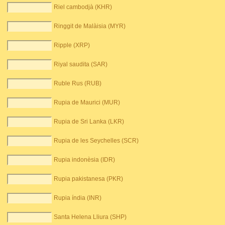
Riel cambodjà (KHR)
Ringgit de Malàisia (MYR)
Ripple (XRP)
Riyal saudita (SAR)
Ruble Rus (RUB)
Rupia de Maurici (MUR)
Rupia de Sri Lanka (LKR)
Rupia de les Seychelles (SCR)
Rupia indonèsia (IDR)
Rupia pakistanesa (PKR)
Rupia índia (INR)
Santa Helena Lliura (SHP)