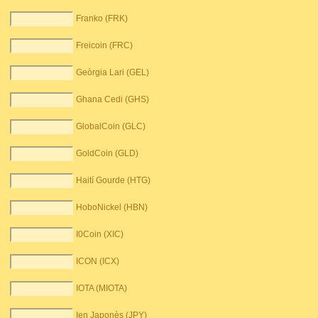
Franko (FRK)
Freicoin (FRC)
Geòrgia Lari (GEL)
Ghana Cedi (GHS)
GlobalCoin (GLC)
GoldCoin (GLD)
Haití Gourde (HTG)
HoboNickel (HBN)
I0Coin (XIC)
ICON (ICX)
IOTA (MIOTA)
Ien Japonès (JPY)