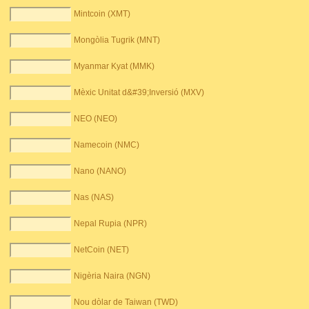
Mintcoin (XMT)
Mongòlia Tugrik (MNT)
Myanmar Kyat (MMK)
Mèxic Unitat d&#39;Inversió (MXV)
NEO (NEO)
Namecoin (NMC)
Nano (NANO)
Nas (NAS)
Nepal Rupia (NPR)
NetCoin (NET)
Nigèria Naira (NGN)
Nou dòlar de Taiwan (TWD)