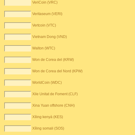
VeriCoin (VRC)
Veritaseum (VERI)
Vertcoin (VTC)
Vietnam Dong (VND)
Walton (WTC)
Won de Corea del (KRW)
Won de Corea del Nord (KPW)
WorldCoin (WDC)
Xile Unitat de Foment (CLF)
Xina Yuan offshore (CNH)
Xíling kenyà (KES)
Xíling somali (SOS)