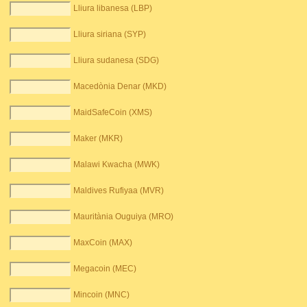
Lliura libanesa (LBP)
Lliura siriana (SYP)
Lliura sudanesa (SDG)
Macedònia Denar (MKD)
MaidSafeCoin (XMS)
Maker (MKR)
Malawi Kwacha (MWK)
Maldives Rufiyaa (MVR)
Mauritània Ouguiya (MRO)
MaxCoin (MAX)
Megacoin (MEC)
Mincoin (MNC)