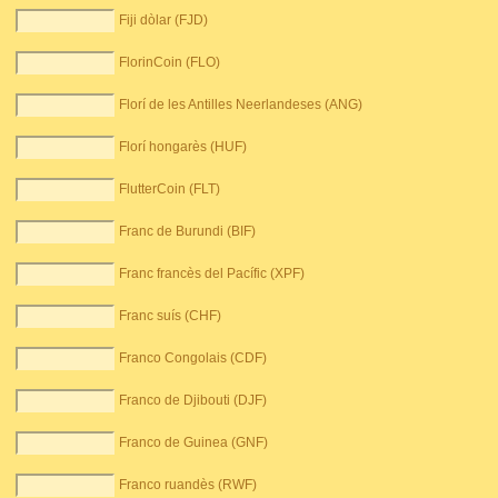
Fiji dòlar (FJD)
FlorinCoin (FLO)
Florí de les Antilles Neerlandeses (ANG)
Florí hongarès (HUF)
FlutterCoin (FLT)
Franc de Burundi (BIF)
Franc francès del Pacífic (XPF)
Franc suís (CHF)
Franco Congolais (CDF)
Franco de Djibouti (DJF)
Franco de Guinea (GNF)
Franco ruandès (RWF)