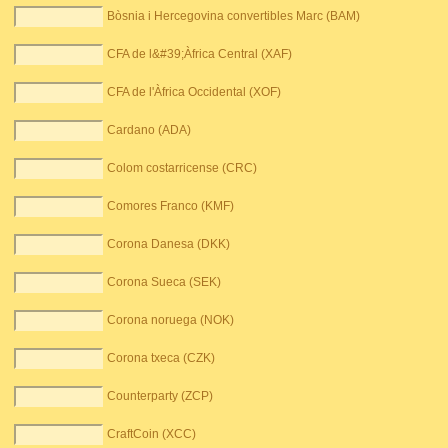
Bòsnia i Hercegovina convertibles Marc (BAM)
CFA de l&#39;Àfrica Central (XAF)
CFA de l'Àfrica Occidental (XOF)
Cardano (ADA)
Colom costarricense (CRC)
Comores Franco (KMF)
Corona Danesa (DKK)
Corona Sueca (SEK)
Corona noruega (NOK)
Corona txeca (CZK)
Counterparty (ZCP)
CraftCoin (XCC)