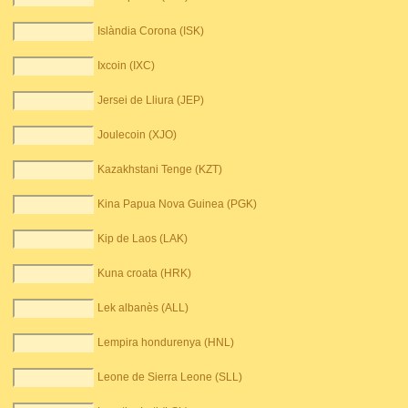
Islàndia Corona (ISK)
Ixcoin (IXC)
Jersei de Lliura (JEP)
Joulecoin (XJO)
Kazakhstani Tenge (KZT)
Kina Papua Nova Guinea (PGK)
Kip de Laos (LAK)
Kuna croata (HRK)
Lek albanès (ALL)
Lempira hondurenya (HNL)
Leone de Sierra Leone (SLL)