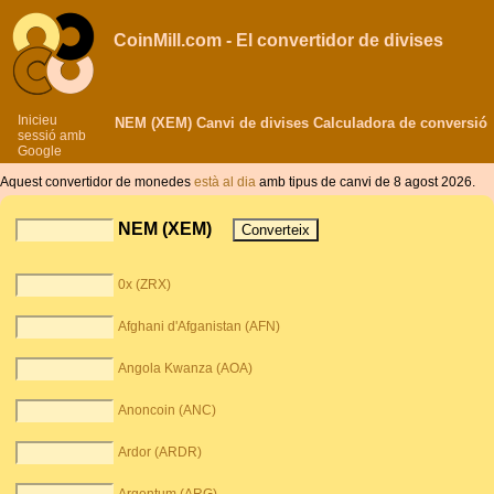
CoinMill.com - El convertidor de divises
Inicieu
NEM (XEM) Canvi de divises Calculadora de conversió
sessió amb
Google
Aquest convertidor de monedes
està al dia
amb tipus de canvi de 8 agost 2026.
NEM (XEM)
0x (ZRX)
Afghani d'Afganistan (AFN)
Angola Kwanza (AOA)
Anoncoin (ANC)
Ardor (ARDR)