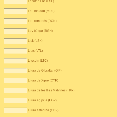
Lesotho Loti (LSL)
Leu moldau (MDL)
Leu romanès (RON)
Lev búlgar (BGN)
Lisk (LSK)
Litas (LTL)
Litecoin (LTC)
Lliura de Gibraltar (GIP)
Lliura de Xipre (CYP)
Lliura de les Illes Malvines (FKP)
Lliura egípcia (EGP)
Lliura esterlina (GBP)