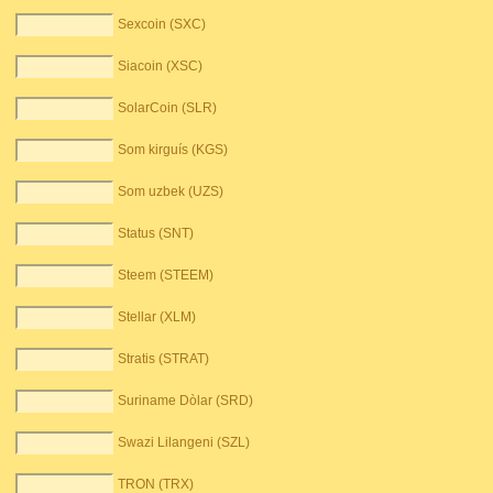
Sexcoin (SXC)
Siacoin (XSC)
SolarCoin (SLR)
Som kirguís (KGS)
Som uzbek (UZS)
Status (SNT)
Steem (STEEM)
Stellar (XLM)
Stratis (STRAT)
Suriname Dòlar (SRD)
Swazi Lilangeni (SZL)
TRON (TRX)