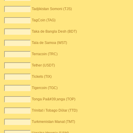
Tadjikistan Somoni (TJS)
TagCoin (TAG)
Taka de Bangla Desh (BDT)
Tala de Samoa (WST)
Terracoin (TRC)
Tether (USDT)
Tickets (TIX)
Tigercoin (TGC)
Tonga Pa&#39;anga (TOP)
Trinitat i Tobago Dòlar (TTD)
Turkmenistan Manat (TMT)