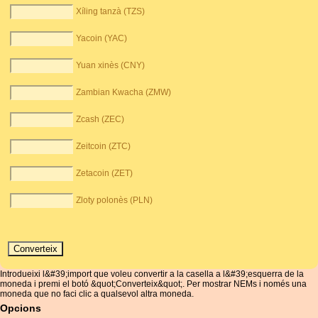
Xíling tanzà (TZS)
Yacoin (YAC)
Yuan xinès (CNY)
Zambian Kwacha (ZMW)
Zcash (ZEC)
Zeitcoin (ZTC)
Zetacoin (ZET)
Zloty polonès (PLN)
Introdueixi l&#39;import que voleu convertir a la casella a l&#39;esquerra de la
moneda i premi el botó &quot;Converteix&quot;. Per mostrar NEMs i només una
moneda que no faci clic a qualsevol altra moneda.
Opcions