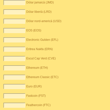
Dòlar jamaicà (JMD)
Dòlar liberià (LRD)
Dòlar nord-americà (USD)
EOS (EOS)
Electronic Gulden (EFL)
Eritrea Nakfa (ERN)
Escut Cap Verd (CVE)
Ethereum (ETH)
Ethereum Classic (ETC)
Euro (EUR)
Fastcoin (FST)
Feathercoin (FTC)