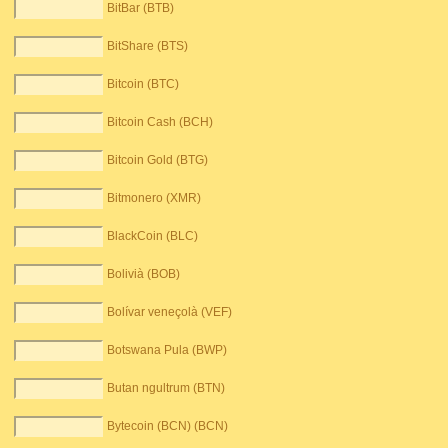
BitBar (BTB)
BitShare (BTS)
Bitcoin (BTC)
Bitcoin Cash (BCH)
Bitcoin Gold (BTG)
Bitmonero (XMR)
BlackCoin (BLC)
Bolivià (BOB)
Bolívar veneçolà (VEF)
Botswana Pula (BWP)
Butan ngultrum (BTN)
Bytecoin (BCN) (BCN)