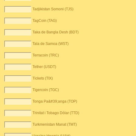
Tadjikistan Somoni (TJS)
TagCoin (TAG)
Taka de Bangla Desh (BDT)
Tala de Samoa (WST)
Terracoin (TRC)
Tether (USDT)
Tickets (TIX)
Tigercoin (TGC)
Tonga Pa&#39;anga (TOP)
Trinitat i Tobago Dòlar (TTD)
Turkmenistan Manat (TMT)