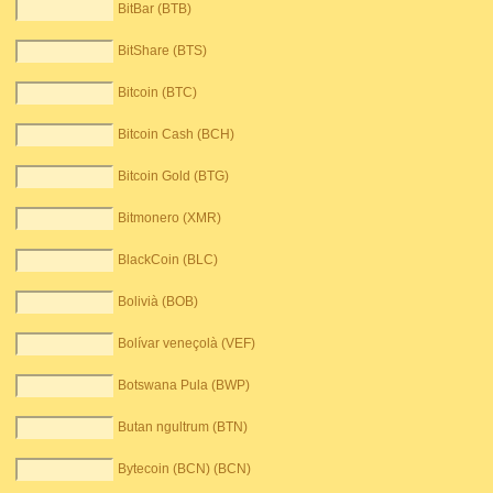
BitBar (BTB)
BitShare (BTS)
Bitcoin (BTC)
Bitcoin Cash (BCH)
Bitcoin Gold (BTG)
Bitmonero (XMR)
BlackCoin (BLC)
Bolivià (BOB)
Bolívar veneçolà (VEF)
Botswana Pula (BWP)
Butan ngultrum (BTN)
Bytecoin (BCN) (BCN)