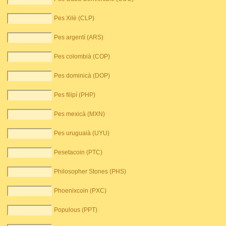
Pes Xilè (CLP)
Pes argentí (ARS)
Pes colombià (COP)
Pes dominicà (DOP)
Pes filipí (PHP)
Pes mexicà (MXN)
Pes uruguaià (UYU)
Pesetacoin (PTC)
Philosopher Stones (PHS)
Phoenixcoin (PXC)
Populous (PPT)