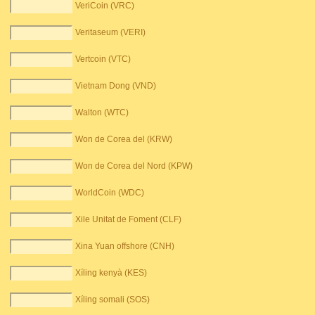
VeriCoin (VRC)
Veritaseum (VERI)
Vertcoin (VTC)
Vietnam Dong (VND)
Walton (WTC)
Won de Corea del (KRW)
Won de Corea del Nord (KPW)
WorldCoin (WDC)
Xile Unitat de Foment (CLF)
Xina Yuan offshore (CNH)
Xíling kenyà (KES)
Xíling somali (SOS)