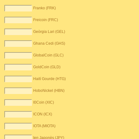
Franko (FRK)
Freicoin (FRC)
Geòrgia Lari (GEL)
Ghana Cedi (GHS)
GlobalCoin (GLC)
GoldCoin (GLD)
Haití Gourde (HTG)
HoboNickel (HBN)
I0Coin (XIC)
ICON (ICX)
IOTA (MIOTA)
Ien Japonès (JPY)