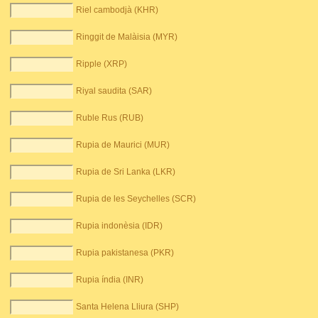
Riel cambodjà (KHR)
Ringgit de Malàisia (MYR)
Ripple (XRP)
Riyal saudita (SAR)
Ruble Rus (RUB)
Rupia de Maurici (MUR)
Rupia de Sri Lanka (LKR)
Rupia de les Seychelles (SCR)
Rupia indonèsia (IDR)
Rupia pakistanesa (PKR)
Rupia índia (INR)
Santa Helena Lliura (SHP)