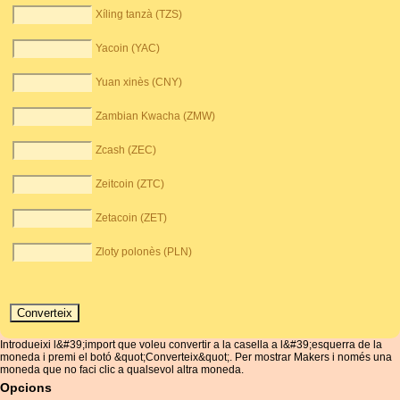
Xíling tanzà (TZS)
Yacoin (YAC)
Yuan xinès (CNY)
Zambian Kwacha (ZMW)
Zcash (ZEC)
Zeitcoin (ZTC)
Zetacoin (ZET)
Zloty polonès (PLN)
Introdueixi l&#39;import que voleu convertir a la casella a l&#39;esquerra de la
moneda i premi el botó &quot;Converteix&quot;. Per mostrar Makers i només una
moneda que no faci clic a qualsevol altra moneda.
Opcions