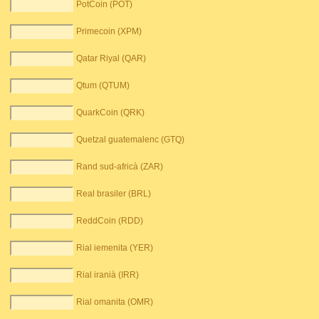
PotCoin (POT)
Primecoin (XPM)
Qatar Riyal (QAR)
Qtum (QTUM)
QuarkCoin (QRK)
Quetzal guatemalenc (GTQ)
Rand sud-africà (ZAR)
Real brasiler (BRL)
ReddCoin (RDD)
Rial iemenita (YER)
Rial iranià (IRR)
Rial omanita (OMR)