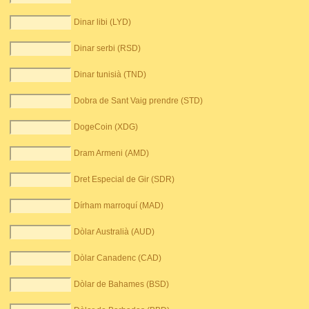
Dinar libi (LYD)
Dinar serbi (RSD)
Dinar tunisià (TND)
Dobra de Sant Vaig prendre (STD)
DogeCoin (XDG)
Dram Armeni (AMD)
Dret Especial de Gir (SDR)
Dírham marroquí (MAD)
Dòlar Australià (AUD)
Dòlar Canadenc (CAD)
Dòlar de Bahames (BSD)