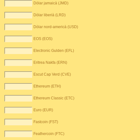
Dòlar jamaicà (JMD)
Dòlar liberià (LRD)
Dòlar nord-americà (USD)
EOS (EOS)
Electronic Gulden (EFL)
Eritrea Nakfa (ERN)
Escut Cap Verd (CVE)
Ethereum (ETH)
Ethereum Classic (ETC)
Euro (EUR)
Fastcoin (FST)
Feathercoin (FTC)