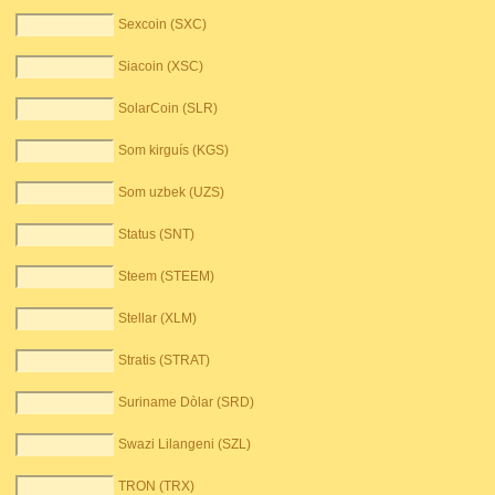
Sexcoin (SXC)
Siacoin (XSC)
SolarCoin (SLR)
Som kirguís (KGS)
Som uzbek (UZS)
Status (SNT)
Steem (STEEM)
Stellar (XLM)
Stratis (STRAT)
Suriname Dòlar (SRD)
Swazi Lilangeni (SZL)
TRON (TRX)