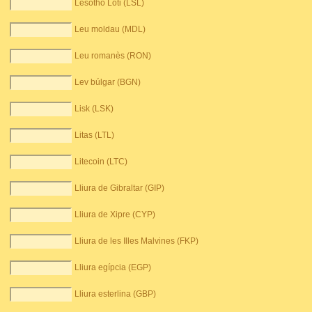
Lesotho Loti (LSL)
Leu moldau (MDL)
Leu romanès (RON)
Lev búlgar (BGN)
Lisk (LSK)
Litas (LTL)
Litecoin (LTC)
Lliura de Gibraltar (GIP)
Lliura de Xipre (CYP)
Lliura de les Illes Malvines (FKP)
Lliura egípcia (EGP)
Lliura esterlina (GBP)