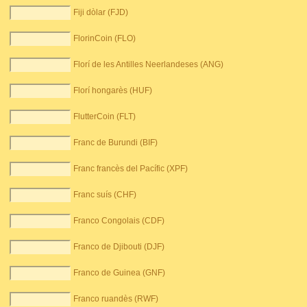
Fiji dòlar (FJD)
FlorinCoin (FLO)
Florí de les Antilles Neerlandeses (ANG)
Florí hongarès (HUF)
FlutterCoin (FLT)
Franc de Burundi (BIF)
Franc francès del Pacífic (XPF)
Franc suís (CHF)
Franco Congolais (CDF)
Franco de Djibouti (DJF)
Franco de Guinea (GNF)
Franco ruandès (RWF)