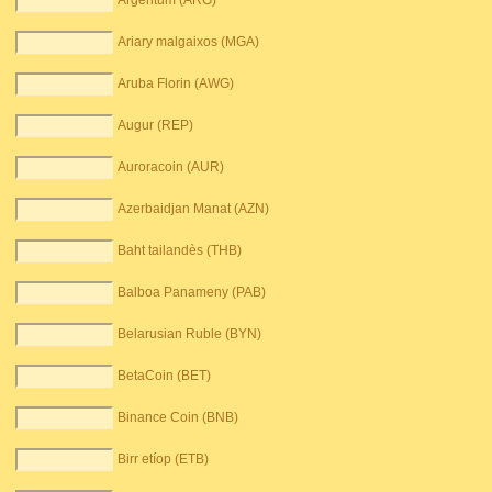
Argentum (ARG)
Ariary malgaixos (MGA)
Aruba Florin (AWG)
Augur (REP)
Auroracoin (AUR)
Azerbaidjan Manat (AZN)
Baht tailandès (THB)
Balboa Panameny (PAB)
Belarusian Ruble (BYN)
BetaCoin (BET)
Binance Coin (BNB)
Birr etíop (ETB)