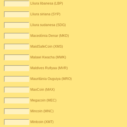
Lliura libanesa (LBP)
Lliura siriana (SYP)
Lliura sudanesa (SDG)
Macedònia Denar (MKD)
MaidSafeCoin (XMS)
Malawi Kwacha (MWK)
Maldives Rufiyaa (MVR)
Mauritània Ouguiya (MRO)
MaxCoin (MAX)
Megacoin (MEC)
Mincoin (MNC)
Mintcoin (XMT)