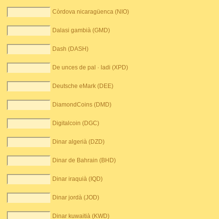
Còrdova nicaragüenca (NIO)
Dalasi gambià (GMD)
Dash (DASH)
De unces de pal · ladi (XPD)
Deutsche eMark (DEE)
DiamondCoins (DMD)
Digitalcoin (DGC)
Dinar algerià (DZD)
Dinar de Bahrain (BHD)
Dinar iraquià (IQD)
Dinar jordà (JOD)
Dinar kuwaitià (KWD)