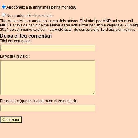
Arrodoneix a la unitat més petita moneda.
No arrodoneixi els resultats.
The Maker és la moneda en la cap dels països. El símbol per MKR pot ser escrit
MKR. La taxa de canvi de the Maker es va actualitzar per última vegada el 26 maig
2024 de coinmarketcap.com. La MKR factor de conversió té 15 dígits significatius.
Deixa el teu comentari
Títol del comentari:
La vostra revisió:
El seu nom (que es mostrarà en el comentari):