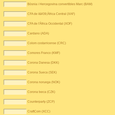
Bòsnia i Hercegovina convertibles Marc (BAM)
CFA de l&#39;Àfrica Central (XAF)
CFA de l'Àfrica Occidental (XOF)
Cardano (ADA)
Colom costarricense (CRC)
Comores Franco (KMF)
Corona Danesa (DKK)
Corona Sueca (SEK)
Corona noruega (NOK)
Corona txeca (CZK)
Counterparty (ZCP)
CraftCoin (XCC)