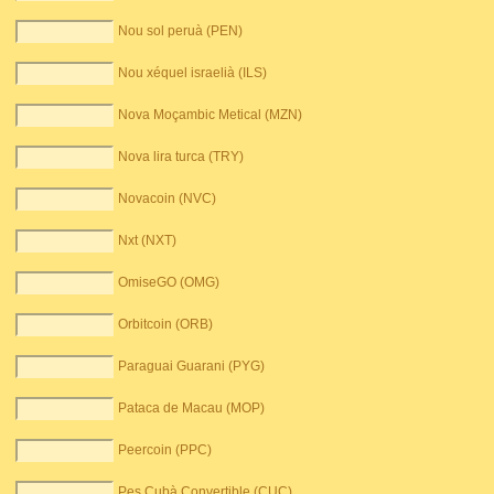
Nou sol peruà (PEN)
Nou xéquel israelià (ILS)
Nova Moçambic Metical (MZN)
Nova lira turca (TRY)
Novacoin (NVC)
Nxt (NXT)
OmiseGO (OMG)
Orbitcoin (ORB)
Paraguai Guarani (PYG)
Pataca de Macau (MOP)
Peercoin (PPC)
Pes Cubà Convertible (CUC)