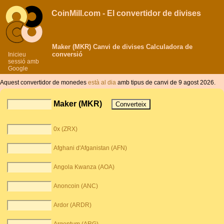
CoinMill.com - El convertidor de divises
Maker (MKR) Canvi de divises Calculadora de
conversió
Inicieu
sessió amb
Google
Aquest convertidor de monedes
està al dia
amb tipus de canvi de 9 agost 2026.
Maker (MKR)
0x (ZRX)
Afghani d'Afganistan (AFN)
Angola Kwanza (AOA)
Anoncoin (ANC)
Ardor (ARDR)