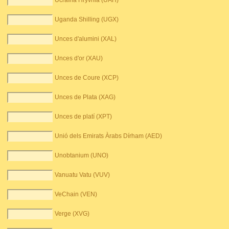
Ucraïna Hryvnia (UAH)
Uganda Shilling (UGX)
Unces d'alumini (XAL)
Unces d'or (XAU)
Unces de Coure (XCP)
Unces de Plata (XAG)
Unces de platí (XPT)
Unió dels Emirats Àrabs Dírham (AED)
Unobtanium (UNO)
Vanuatu Vatu (VUV)
VeChain (VEN)
Verge (XVG)