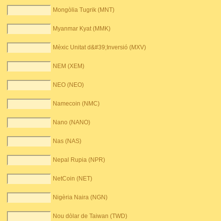
Mongòlia Tugrik (MNT)
Myanmar Kyat (MMK)
Mèxic Unitat d&#39;Inversió (MXV)
NEM (XEM)
NEO (NEO)
Namecoin (NMC)
Nano (NANO)
Nas (NAS)
Nepal Rupia (NPR)
NetCoin (NET)
Nigèria Naira (NGN)
Nou dòlar de Taiwan (TWD)