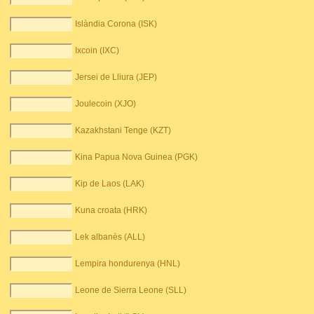
Islàndia Corona (ISK)
Ixcoin (IXC)
Jersei de Lliura (JEP)
Joulecoin (XJO)
Kazakhstani Tenge (KZT)
Kina Papua Nova Guinea (PGK)
Kip de Laos (LAK)
Kuna croata (HRK)
Lek albanès (ALL)
Lempira hondurenya (HNL)
Leone de Sierra Leone (SLL)