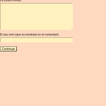
La vostra revisió:
AOA
ARDR
ARG
ARS
AUD
AUR
El seu nom (que es mostrarà en el comentari):
AWG
AZN
BAM
BBD
BCH
BCN
BDT
BET
BGN
BHD
BIF
BLC
BMD