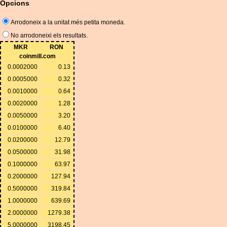
Opcions
Arrodoneix a la unitat més petita moneda.
No arrodoneixi els resultats.
MKR
RON
coinmill.com
0.0002000
0.13
0.0005000
0.32
0.0010000
0.64
0.0020000
1.28
0.0050000
3.20
0.0100000
6.40
0.0200000
12.79
0.0500000
31.98
0.1000000
63.97
0.2000000
127.94
0.5000000
319.84
1.0000000
639.69
2.0000000
1279.38
5.0000000
3198.45