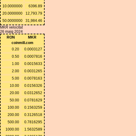
10.0000000
6396.89
20.0000000
12,793.79
50.0000000
31,984.46
MKR velocitat
26 maig 2024
RON
MKR
coinmill.com
0.20
0.0003127
0.50
0.0007816
1.00
0.0015633
2.00
0.0031265
5.00
0.0078163
10.00
0.0156326
20.00
0.0312652
50.00
0.0781629
100.00
0.1563259
200.00
0.3126518
500.00
0.7816295
1000.00
1.5632589