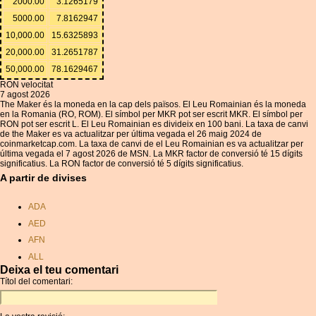
2000.00
3.1265179
5000.00
7.8162947
10,000.00
15.6325893
20,000.00
31.2651787
50,000.00
78.1629467
RON velocitat
7 agost 2026
The Maker és la moneda en la cap dels països. El Leu Romainian és la moneda
en la Romania (RO, ROM). El símbol per MKR pot ser escrit MKR. El símbol per
RON pot ser escrit L. El Leu Romainian es divideix en 100 bani. La taxa de canvi
de the Maker es va actualitzar per última vegada el 26 maig 2024 de
coinmarketcap.com. La taxa de canvi de el Leu Romainian es va actualitzar per
última vegada el 7 agost 2026 de MSN. La MKR factor de conversió té 15 dígits
significatius. La RON factor de conversió té 5 dígits significatius.
A partir de divises
ADA
AED
AFN
ALL
Deixa el teu comentari
AMD
Títol del comentari:
ANC
ANG