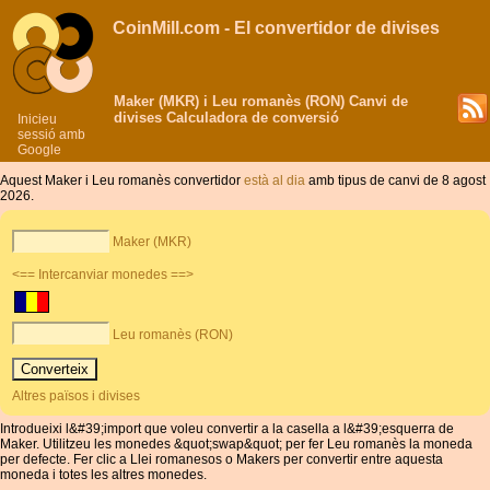
CoinMill.com - El convertidor de divises
Maker (MKR) i Leu romanès (RON) Canvi de
divises Calculadora de conversió
Inicieu
sessió amb
Google
Aquest Maker i Leu romanès convertidor
està al dia
amb tipus de canvi de 8 agost
2026.
Maker (MKR)
<== Intercanviar monedes ==>
Leu romanès (RON)
Altres països i divises
Introdueixi l&#39;import que voleu convertir a la casella a l&#39;esquerra de
Maker. Utilitzeu les monedes &quot;swap&quot; per fer Leu romanès la moneda
per defecte. Fer clic a Llei romanesos o Makers per convertir entre aquesta
moneda i totes les altres monedes.