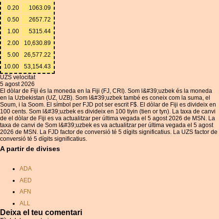
0.20
1063.09
0.50
2657.72
1.00
5315.44
2.00
10,630.89
5.00
26,577.22
10.00
53,154.43
UZS velocitat
5 agost 2026
El dòlar de Fiji és la moneda en la Fiji (FJ, CRI). Som l&#39;uzbek és la moneda
en la Uzbekistan (UZ, UZB). Som l&#39;uzbek també es coneix com la suma, el
Soum, i la Soom. El símbol per FJD pot ser escrit F$. El dòlar de Fiji es divideix en
100 cents. Som l&#39;uzbek es divideix en 100 tiyin (tien or tyn). La taxa de canvi
de el dòlar de Fiji es va actualitzar per última vegada el 5 agost 2026 de MSN. La
taxa de canvi de Som l&#39;uzbek es va actualitzar per última vegada el 5 agost
2026 de MSN. La FJD factor de conversió té 5 dígits significatius. La UZS factor de
conversió té 5 dígits significatius.
A partir de divises
ADA
AED
AFN
ALL
Deixa el teu comentari
AMD