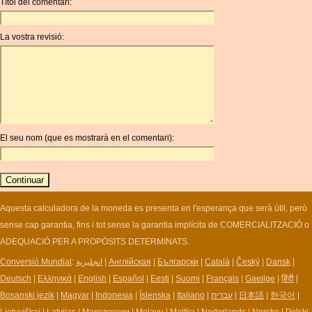
Títol del comentari:
ANC
ANG
La vostra revisió:
AOA
ARDR
ARG
ARS
AUD
AUR
El seu nom (que es mostrarà en el comentari):
AWG
AZN
BAM
BBD
BCH
Aquesta calculadora de la moneda es presenta en l'esperança que serà útil, però
BCN
sense cap garantia, fins i tot sense la garantia implícita de COMERCIALITZACIÓ o
BDT
ADEQUACIÓ PER A PROPÒSITS DETERMINATS.
BET
Conversió Mundial
:
انجليزية
|
Англійская
|
Български
|
Català
|
Český
|
Dansk
|
BGN
Deutsch
|
Ελληνικά
|
English
|
Español
|
Eesti
|
Suomi
|
Français
|
Gaeilge
|
हिंदी
|
BHD
Bosanski jezik
|
Magyar
|
Indonesia
|
Íslenska
|
Italiano
|
עברית
|
日本語
|
한국어
|
BIF