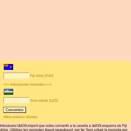
Fiji dòlar (FJD)
<== Intercanviar monedes ==>
Som uzbek (UZS)
Altres països i divises
Introdueixi l&#39;import que voleu convertir a la casella a l&#39;esquerra de Fiji
dòlar. Utilitzeu les monedes &quot;swap&quot; per fer Som uzbek la moneda per