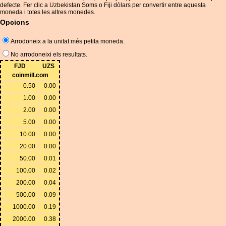
defecte. Fer clic a Uzbekistan Soms o Fiji dòlars per convertir entre aquesta
moneda i totes les altres monedes.
Opcions
Arrodoneix a la unitat més petita moneda.
No arrodoneixi els resultats.
FJD
UZS
coinmill.com
0.50
0.00
1.00
0.00
2.00
0.00
5.00
0.00
10.00
0.00
20.00
0.00
50.00
0.01
100.00
0.02
200.00
0.04
500.00
0.09
1000.00
0.19
2000.00
0.38